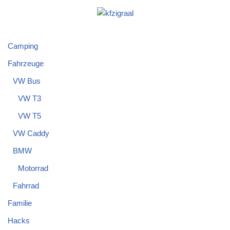
tracken mit altem
selbst bauen –
iPhone
Update 2.0
Camping
Fahrzeuge
VW Bus
VW T3
VW T5
VW Caddy
BMW
Motorrad
Fahrrad
Familie
Hacks