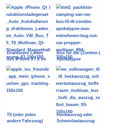
des VW Bus T5
Fahrzeuge:
Multivan tauschen
Kofferraumbeleuchtu
ng nachrüsten
Drahtloses Laden
Bus für die (Zombie-)
des iPhone 8 / X im
Apokalypse
Auto (VW T5) – Teil 1:
ausstatten | oder
Vorauswahl
Packliste für ein
(EooCoo)
Campingwochenend
e
T5 (oder jedes
Heckauszug oder
andere Fahrzeug)
Schwerlastauszug
günstig per GPS
für den T5 und T6