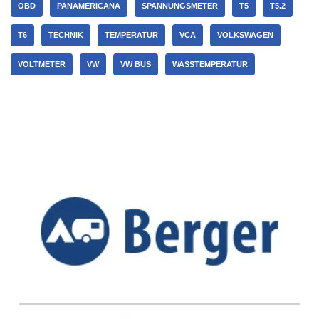
OBD
PANAMERICANA
SPANNUNGSMETER
T5
T5.2
T6
TECHNIK
TEMPERATUR
VCA
VOLKSWAGEN
VOLTMETER
VW
VW BUS
WASSTEMPERATUR