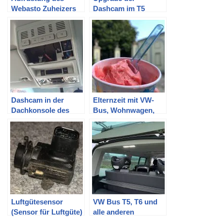
Webasto Zuheizers
Dashcam im T5
im T5 zur
durch eine Vantrue
Standheizung mit
S1 Dual
T91
Dashcam in der
Elternzeit mit VW-
Dachkonsole des
Bus, Wohnwagen,
T5.2 Multivan
zwei Erwachsenen
verbauen
und drei Kindern
Luftgütesensor
VW Bus T5, T6 und
(Sensor für Luftgüte)
alle anderen