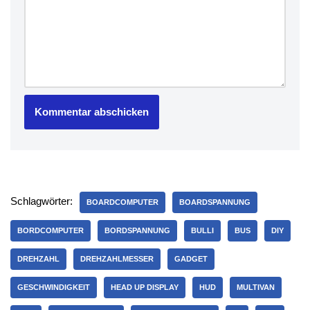
Schlagwörter:
BOARDCOMPUTER
BOARDSPANNUNG
BORDCOMPUTER
BORDSPANNUNG
BULLI
BUS
DIY
DREHZAHL
DREHZAHLMESSER
GADGET
GESCHWINDIGKEIT
HEAD UP DISPLAY
HUD
MULTIVAN