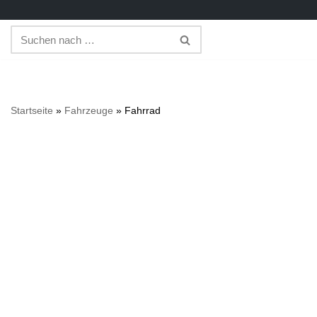
Zum
Inhalt
springen
Startseite
»
Fahrzeuge
»
Fahrrad