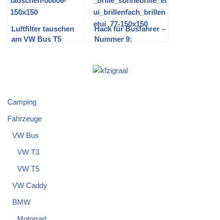
Luftfilter tauschen
Hack für Busfahrer –
am VW Bus T5
Nummer 9:
(Sportluftfilter K&N)
Brillenfach im VW T5
Multivan
Camping
Fahrzeuge
VW Bus
VW T3
VW T5
VW Caddy
BMW
Motorrad