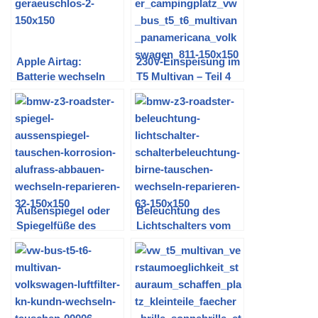
Apple Airtag:
230V-Einspeisung im
Batterie wechseln
T5 Multivan – Teil 4
und Piepsen
(Fertigstellung CEE-
abstellen
Dose im Motorraum)
Außenspiegel oder
Beleuchtung des
Spiegelfüße des
Lichtschalters vom
BMW Z3 tauschen
BMW Z3 Roadster
reparieren / tauschen