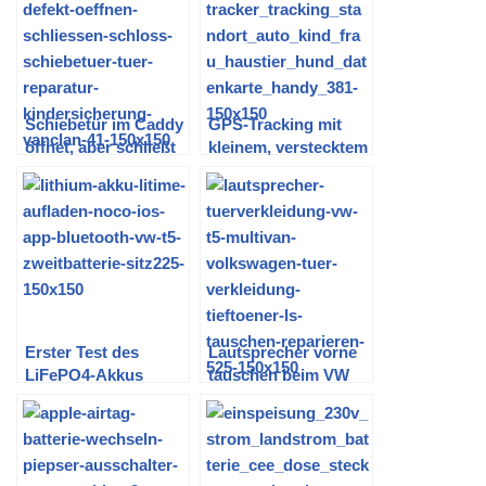
Schiebetür im Caddy
GPS-Tracking mit
öffnet, aber schließt
kleinem, verstecktem
nicht mehr
Tracker (Auto,
Haustier o.ä.) –
Vodafone v-bag
Alcatel MoveTrack
Erster Test des
Lautsprecher vorne
LiFePO4-Akkus
tauschen beim VW
T5 (Türverkleidung
abbauen)