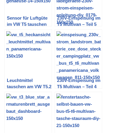
Sensor für Luftgüte
230V-Einspeisung im
im VW T5 tauschen
T5 Multivan – Teil 5
(letzter Teil)
(Fertigstellung
Innenraum)
Leuchtmittel
230V-Einspeisung im
tauschen am VW T5.2
T5 Multivan – Teil 4
Multivan und
(Fertigstellung CEE-
anderen – Teil 2
Dose im Motorraum)