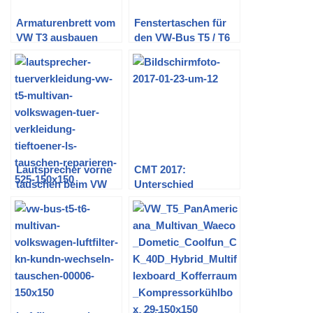
Armaturenbrett vom
Fenstertaschen für
VW T3 ausbauen
den VW-Bus T5 / T6
selber machen
Lautsprecher vorne
CMT 2017:
tauschen beim VW
Unterschied
T5 (Türverkleidung
zwischen Dometic
abbauen)
CoolFun CK 40D
Hybrid und Waeco
CoolFun CK 40D
Hybrid?