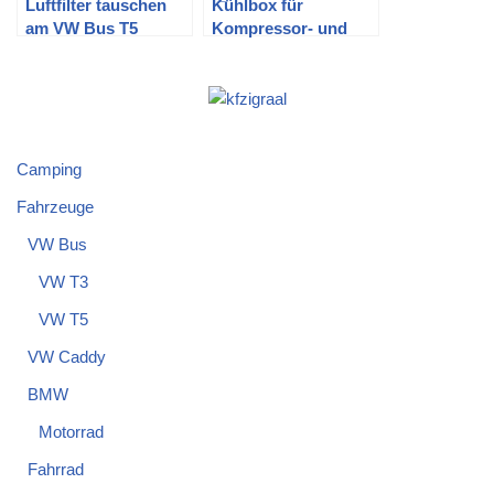
Luftfilter tauschen
Kühlbox für
am VW Bus T5
Kompressor- und
(Sportluftfilter K&N)
Peltierbetrieb im VW
T5 Multivan
Camping
Fahrzeuge
VW Bus
VW T3
VW T5
VW Caddy
BMW
Motorrad
Fahrrad