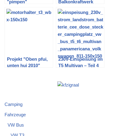
"pimpen"
Balkonkraftwerk
(noch ohne
Speicherakku):
Einspeisung der
Grundlast
Projekt "Oben pfui,
230V-Einspeisung im
unten hui 2010"
T5 Multivan – Teil 4
startet
(Fertigstellung CEE-
Dose im Motorraum)
Camping
Fahrzeuge
VW Bus
VW T3