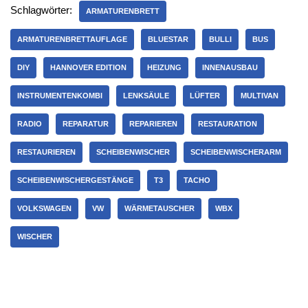
Schlagwörter:
ARMATURENBRETT
ARMATURENBRETTAUFLAGE
BLUESTAR
BULLI
BUS
DIY
HANNOVER EDITION
HEIZUNG
INNENAUSBAU
INSTRUMENTENKOMBI
LENKSÄULE
LÜFTER
MULTIVAN
RADIO
REPARATUR
REPARIEREN
RESTAURATION
RESTAURIEREN
SCHEIBENWISCHER
SCHEIBENWISCHERARM
SCHEIBENWISCHERGESTÄNGE
T3
TACHO
VOLKSWAGEN
VW
WÄRMETAUSCHER
WBX
WISCHER