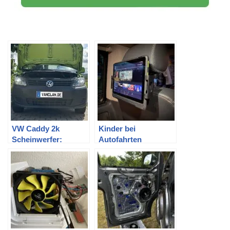
VW Caddy 2k
Kinder bei
Scheinwerfer:
Autofahrten
Halogen H4
beschäftigen: Die
Leuchtmittel durch
pädagogisch
LED tauschen
wertlose Variante mit
DVD, iPad, Fire
Tablet