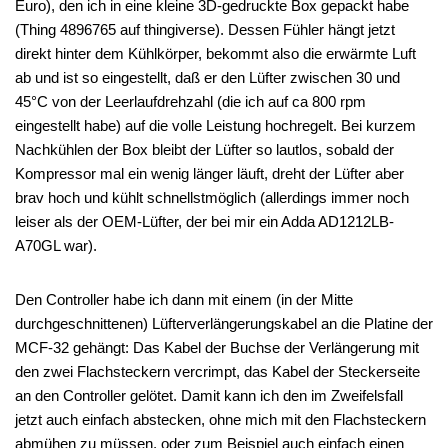
Euro), den ich in eine kleine 3D-gedruckte Box gepackt habe
(Thing 4896765 auf thingiverse). Dessen Fühler hängt jetzt
direkt hinter dem Kühlkörper, bekommt also die erwärmte Luft
ab und ist so eingestellt, daß er den Lüfter zwischen 30 und
45°C von der Leerlaufdrehzahl (die ich auf ca 800 rpm
eingestellt habe) auf die volle Leistung hochregelt. Bei kurzem
Nachkühlen der Box bleibt der Lüfter so lautlos, sobald der
Kompressor mal ein wenig länger läuft, dreht der Lüfter aber
brav hoch und kühlt schnellstmöglich (allerdings immer noch
leiser als der OEM-Lüfter, der bei mir ein Adda AD1212LB-
A70GL war).
Den Controller habe ich dann mit einem (in der Mitte
durchgeschnittenen) Lüfterverlängerungskabel an die Platine der
MCF-32 gehängt: Das Kabel der Buchse der Verlängerung mit
den zwei Flachsteckern vercrimpt, das Kabel der Steckerseite
an den Controller gelötet. Damit kann ich den im Zweifelsfall
jetzt auch einfach abstecken, ohne mich mit den Flachsteckern
abmühen zu müssen, oder zum Beispiel auch einfach einen