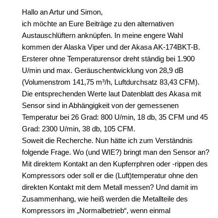
Hallo an Artur und Simon,
ich möchte an Eure Beiträge zu den alternativen
Austauschlüftern anknüpfen. In meine engere Wahl
kommen der Alaska Viper und der Akasa AK-174BKT-B.
Ersterer ohne Temperaturensor dreht ständig bei 1.900
U/min und max. Geräuschentwicklung von 28,9 dB
(Volumenstrom 141,75 m³/h, Luftdurchsatz 83,43 CFM).
Die entsprechenden Werte laut Datenblatt des Akasa mit
Sensor sind in Abhängigkeit von der gemessenen
Temperatur bei 26 Grad: 800 U/min, 18 db, 35 CFM und 45
Grad: 2300 U/min, 38 db, 105 CFM.
Soweit die Recherche. Nun hätte ich zum Verständnis
folgende Frage. Wo (und WIE?) bringt man den Sensor an?
Mit direktem Kontakt an den Kupferrphren oder -rippen des
Kompressors oder soll er die (Luft)temperatur ohne den
direkten Kontakt mit dem Metall messen? Und damit im
Zusammenhang, wie heiß werden die Metallteile des
Kompressors im „Normalbetrieb“, wenn einmal