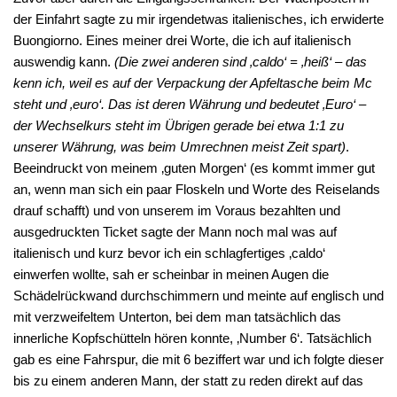
der Einfahrt sagte zu mir irgendetwas italienisches, ich erwiderte
Buongiorno. Eines meiner drei Worte, die ich auf italienisch
auswendig kann.
(Die zwei anderen sind ‚caldo‘ = ‚heiß‘ – das
kenn ich, weil es auf der Verpackung der Apfeltasche beim Mc
steht und ‚euro‘. Das ist deren Währung und bedeutet ‚Euro‘ –
der Wechselkurs steht im Übrigen gerade bei etwa 1:1 zu
unserer Währung, was beim Umrechnen meist Zeit spart)
.
Beeindruckt von meinem ‚guten Morgen‘ (es kommt immer gut
an, wenn man sich ein paar Floskeln und Worte des Reiselands
drauf schafft) und von unserem im Voraus bezahlten und
ausgedruckten Ticket sagte der Mann noch mal was auf
italienisch und kurz bevor ich ein schlagfertiges ‚caldo‘
einwerfen wollte, sah er scheinbar in meinen Augen die
Schädelrückwand durchschimmern und meinte auf englisch und
mit verzweifeltem Unterton, bei dem man tatsächlich das
innerliche Kopfschütteln hören konnte, ‚Number 6‘. Tatsächlich
gab es eine Fahrspur, die mit 6 beziffert war und ich folgte dieser
bis zu einem anderen Mann, der statt zu reden direkt auf das