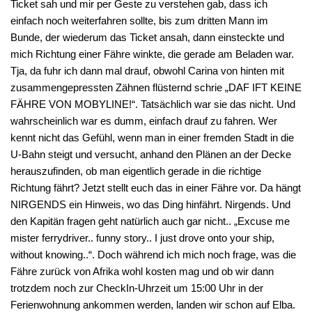
Ticket sah und mir per Geste zu verstehen gab, dass ich
einfach noch weiterfahren sollte, bis zum dritten Mann im
Bunde, der wiederum das Ticket ansah, dann einsteckte und
mich Richtung einer Fähre winkte, die gerade am Beladen war.
Tja, da fuhr ich dann mal drauf, obwohl Carina von hinten mit
zusammengepressten Zähnen flüsternd schrie „DAF IFT KEINE
FÄHRE VON MOBYLINE!“. Tatsächlich war sie das nicht. Und
wahrscheinlich war es dumm, einfach drauf zu fahren. Wer
kennt nicht das Gefühl, wenn man in einer fremden Stadt in die
U-Bahn steigt und versucht, anhand den Plänen an der Decke
herauszufinden, ob man eigentlich gerade in die richtige
Richtung fährt? Jetzt stellt euch das in einer Fähre vor. Da hängt
NIRGENDS ein Hinweis, wo das Ding hinfährt. Nirgends. Und
den Kapitän fragen geht natürlich auch gar nicht.. „Excuse me
mister ferrydriver.. funny story.. I just drove onto your ship,
without knowing..“. Doch während ich mich noch frage, was die
Fähre zurück von Afrika wohl kosten mag und ob wir dann
trotzdem noch zur CheckIn-Uhrzeit um 15:00 Uhr in der
Ferienwohnung ankommen werden, landen wir schon auf Elba.