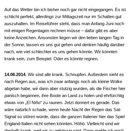
Auf das Wetter bin ich bisher noch gar nicht eingegangen. Es ist
schlicht perfekt, allerdings zur Mittagszeit nur im Schatten gut
auszuhalten. Im Reiseführer steht, dass man Anfang Juni noch
mit einigen Regentagen rechnen müsse – dafür gibt es aber
keine Anzeichen. Ansonsten liegen wir den lieben langen Tag in
der Sonne, lassen es uns gut gehen und denken häufig darüber
nach, wie viel schlechter es uns gehen könnte. Wir könnten
krank sein, zum Beispiel. Oder es könnte regnen.
14.06.2014
. Wir sind alle krank. Schnupfen. Außerdem sieht es
nach Regen aus, was ich zwar anfangs noch als kleine Wolke
abgetan habe, wir dann aber stutzig wurden, als die Fischer hier
panisch begannen, ihre Boote an Land zu holen und ehrfürchtig
etwas von „El Niño“ zu raunen. Jetzt donnert es gerade. Das
wäre natürlich schade, wenn heute Nacht der Regen das Sat-
Signal so stören würde, dass die ganzen Italiener hier das Spiel
England-Italien nicht sehen könnten. Höhö. Vielleicht sind wir
deshalb krank, weil wir zu gehässig sind. Dann melde ich mich