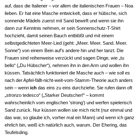
auf, dass die Italiener – vor allem die italienischen Frauen – Noa
lieben. Er hat eine Masche entwickelt, dass er hübsche, sich
sonnende Mädels zuerst mit Sand bewirft und wenn sie ihn
dann zur Kenntnis nehmen, er sein Sonnenschutz-T-Shirt
hochzieht, damit seinen Bauch entblößt und mit einem
selbstgedichteten Meer-Lied (geht: „Meer. Meer. Sand. Meer.
Sonne“) von einem Bein auf’s andere hin und her tanzt. Die
Frauen sind reihenweise verzückt und sagen Dinge, wie „tu
bello“ („Du Hübscher“), nehmen ihn in den Arm und wollen ihn
küssen. Tatsächlich funktioniert die Masche auch – wie soll es
nach der Apfel-fällt-nicht-weit-vom-Stamm-Theorie auch anders
sein – wenn
ich
das eins zu eins durchziehe. Sie rufen dann oft
„stronzo tedesco“ („Starker Deutscher!“ – kommt
wahrscheinlich vom englischen ’strong‘) und werfen spielerisch
Sand zurück. Nur küssen wollen sie mich nicht (nur einmal und
das war, so glaube ich, vorher mal ein Mann) und wenn ich ganz
ehrlich bin, weiß ich natürlich auch, warum. Der Ehering, das
Teufelsding.