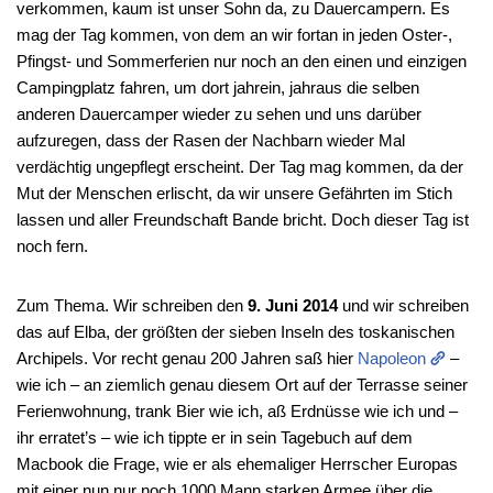
verkommen, kaum ist unser Sohn da, zu Dauercampern. Es
mag der Tag kommen, von dem an wir fortan in jeden Oster-,
Pfingst- und Sommerferien nur noch an den einen und einzigen
Campingplatz fahren, um dort jahrein, jahraus die selben
anderen Dauercamper wieder zu sehen und uns darüber
aufzuregen, dass der Rasen der Nachbarn wieder Mal
verdächtig ungepflegt erscheint. Der Tag mag kommen, da der
Mut der Menschen erlischt, da wir unsere Gefährten im Stich
lassen und aller Freundschaft Bande bricht. Doch dieser Tag ist
noch fern.
Zum Thema. Wir schreiben den
9. Juni 2014
und wir schreiben
das auf Elba, der größten der sieben Inseln des toskanischen
Archipels. Vor recht genau 200 Jahren saß hier
Napoleon
–
wie ich – an ziemlich genau diesem Ort auf der Terrasse seiner
Ferienwohnung, trank Bier wie ich, aß Erdnüsse wie ich und –
ihr erratet’s – wie ich tippte er in sein Tagebuch auf dem
Macbook die Frage, wie er als ehemaliger Herrscher Europas
mit einer nun nur noch 1000 Mann starken Armee über die