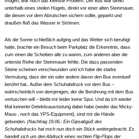
mögen, war noch das kleinste Problem. Der Bus war direkt
unterhalb eines steilen Hügels, direkt vor einer alten Steinmauer,
die diesen vor dem Abrutschen sichern sollte, geparkt und
draußen floß das Wasser in Strömen.
Als die Sonne schließlich aufging und das Wetter sich beruhigt
hatte, brachte ein Besuch beim Parkplatz die Erkenntnis, dass
zum einen die Scheiben alle zu waren, zum anderen aber die
unterste Reihe der Steinmauer fehlte. Die dazu passenden
Steine scheinen verschwunden und ich habe die starke
Vermutung, dass der ein oder andere davon den Bus
eventuell
berührt
hat.. Außer dem Schuhabdruck vor dem Bus –
wahrscheinlich von demjenigen, der die Berührung mit dem Bus
vertuschen will – bleibt mir leider keine Spur. Und da ich wieder
Mal keinerlei Detektivausrüstung dabei habe (weder das Micky-
Maus-, noch das YPS-Equipment), sind mir die Hände
gebunden.
(Nachtrag 19.06.: Ein Gipsabguß des
Schuhabdrucks hat mich nun doch ein Stück weitergebracht. Es
handelt sich um den Abdruck eines rechten Flip-Flops der