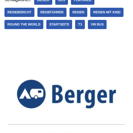
BILDER
BUS
FEATURED
REISEBERICHT
REISEFÜHRER
REISEN
REISEN MIT KIND
ROUND THE WORLD
STARTSEITE
T3
VW BUS