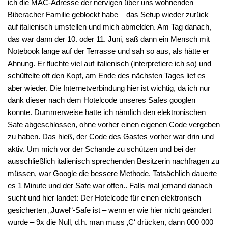
ich die MAC-Adresse der nervigen über uns wohnenden
Biberacher Familie geblockt habe – das Setup wieder zurück
auf italienisch umstellen und mich abmelden. Am Tag danach,
das war dann der 10. oder 11. Juni, saß dann ein Mensch mit
Notebook lange auf der Terrasse und sah so aus, als hätte er
Ahnung. Er fluchte viel auf italienisch (interpretiere ich so) und
schüttelte oft den Kopf, am Ende des nächsten Tages lief es
aber wieder. Die Internetverbindung hier ist wichtig, da ich nur
dank dieser nach dem Hotelcode unseres Safes googlen
konnte. Dummerweise hatte ich nämlich den elektronischen
Safe abgeschlossen, ohne vorher einen eigenen Code vergeben
zu haben. Das hieß, der Code des Gastes vorher war drin und
aktiv. Um mich vor der Schande zu schützen und bei der
ausschließlich italienisch sprechenden Besitzerin nachfragen zu
müssen, war Google die bessere Methode. Tatsächlich dauerte
es 1 Minute und der Safe war offen.. Falls mal jemand danach
sucht und hier landet: Der Hotelcode für einen elektronisch
gesicherten „Juwel“-Safe ist – wenn er wie hier nicht geändert
wurde – 9x die Null, d.h. man muss ‚C‘ drücken, dann 000 000