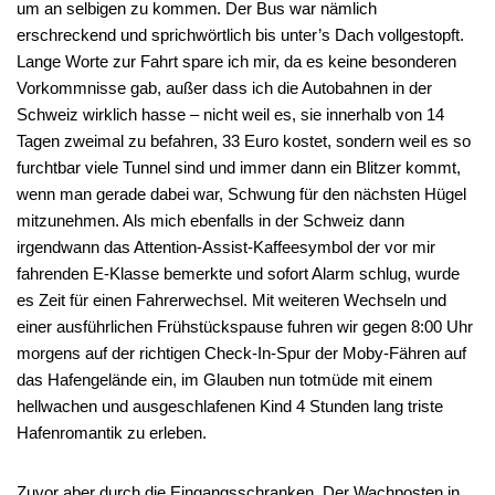
um an selbigen zu kommen. Der Bus war nämlich
erschreckend und sprichwörtlich bis unter’s Dach vollgestopft.
Lange Worte zur Fahrt spare ich mir, da es keine besonderen
Vorkommnisse gab, außer dass ich die Autobahnen in der
Schweiz wirklich hasse – nicht weil es, sie innerhalb von 14
Tagen zweimal zu befahren, 33 Euro kostet, sondern weil es so
furchtbar viele Tunnel sind und immer dann ein Blitzer kommt,
wenn man gerade dabei war, Schwung für den nächsten Hügel
mitzunehmen. Als mich ebenfalls in der Schweiz dann
irgendwann das Attention-Assist-Kaffeesymbol der vor mir
fahrenden E-Klasse bemerkte und sofort Alarm schlug, wurde
es Zeit für einen Fahrerwechsel. Mit weiteren Wechseln und
einer ausführlichen Frühstückspause fuhren wir gegen 8:00 Uhr
morgens auf der richtigen Check-In-Spur der Moby-Fähren auf
das Hafengelände ein, im Glauben nun totmüde mit einem
hellwachen und ausgeschlafenen Kind 4 Stunden lang triste
Hafenromantik zu erleben.
Zuvor aber durch die Eingangsschranken. Der Wachposten in