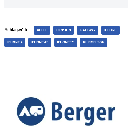
Schlagwörter:
APPLE
DENSION
GATEWAY
IPHONE
IPHONE 4
IPHONE 4S
IPHONE 5S
KLINGELTON