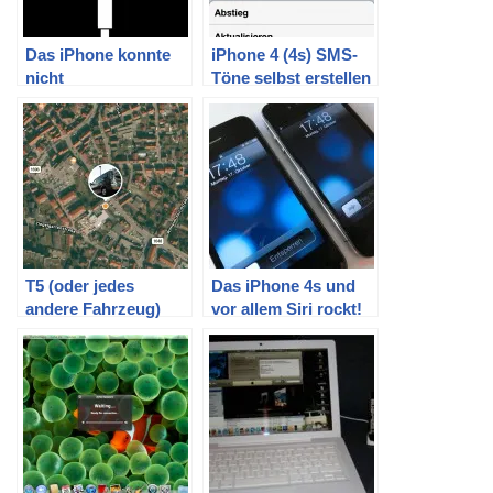
Das iPhone konnte
iPhone 4 (4s) SMS-
nicht
Töne selbst erstellen
wiederhergestellt
Teil II
werden. Ein
unbekannter Fehler
ist aufgetreten (9).
T5 (oder jedes
Das iPhone 4s und
andere Fahrzeug)
vor allem Siri rockt!
günstig per GPS
tracken mit altem
iPhone