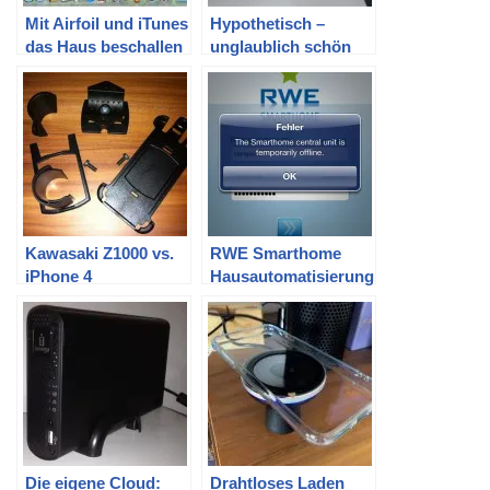
Mit Airfoil und iTunes
Hypothetisch –
das Haus beschallen
unglaublich schön
und wandelbar
Kawasaki Z1000 vs.
RWE Smarthome
iPhone 4
Hausautomatisierung
im Selbsttest
Die eigene Cloud:
Drahtloses Laden