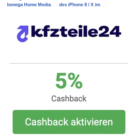
Iomega Home Media
des iPhone 8 / X im
Network Hard Drive
Auto (VW T5) – Teil 1:
Vorauswahl
(EooCoo)