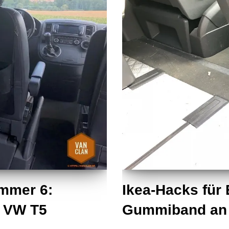
ummer 6:
Ikea-Hacks für
m VW T5
Gummiband an d