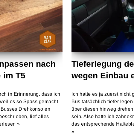
anpassen nach
Tieferlegung d
 im T5
wegen Einbau e
ch in Erinnerung, dass ich
Ich hatte es ja zuerst nic
– weil es so Spass gemacht
Bus tatsächlich tiefer leg
s Busses Drehkonsolen
über diesen hinweg drehen 
eschrieben, lief alles
sein. Also hatte ich zähne
erlesen »
das entsprechende Haltebl
»