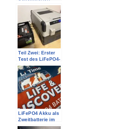
Halogen H4
Leuchtmittel
durch LED
tauschen
Teil Zwei: Erster
Test des LiFePO4-
Akkus
LiFePO4 Akku als
Zweitbatterie im
VW T5