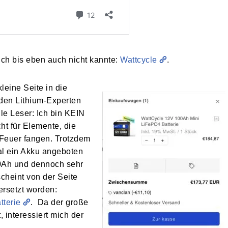
 ich bis eben auch nicht kannte:
Wattcycle
.
leine Seite in die
nden Lithium-Experten
le Leser: Ich bin KEIN
ht für Elemente, die
 Feuer fangen. Trotzdem
mal ein Akku angeboten
00Ah und dennoch sehr
cheint von der Seite
ersetzt worden:
terie
. Da der große
 interessiert mich der