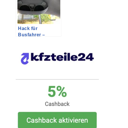
Hack für
Busfahrer –
Nummer 9:
Brillenfach im VW
T5 Multivan