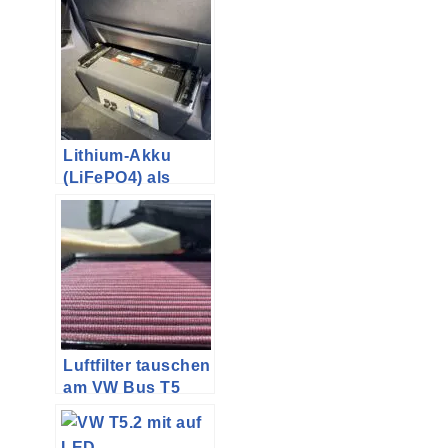
Lithium-Akku
(LiFePO4) als
Zweitbatterie im
T5
Luftfilter tauschen
am VW Bus T5
(Sportluftfilter
K&N)