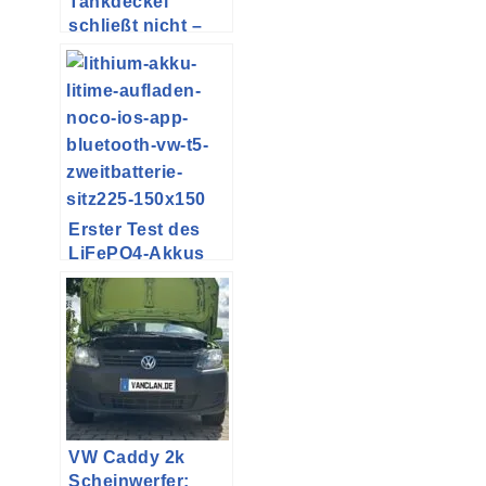
Tankdeckel
schließt nicht –
abstehende
Tankklappe beim
VW T5 reparieren
Erster Test des
LiFePO4-Akkus
VW Caddy 2k
Scheinwerfer: