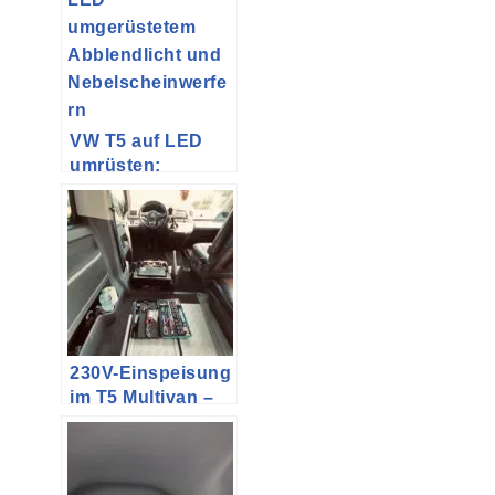
VW T5 auf LED
umrüsten:
Nebellampen HB4
und Osram Night
Breaker Gen 2
230V-Einspeisung
im T5 Multivan –
Teil 5
(Fertigstellung
Innenraum)