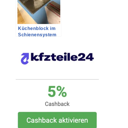
Küchenblock im
Schienensystem
des VW-Bus T5 /
T6 auf Basis von
Ikea Alex