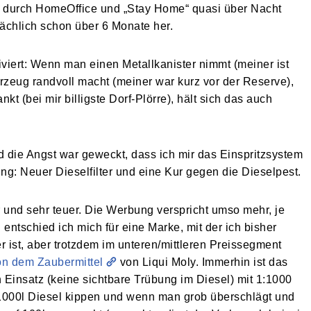
h durch HomeOffice und „Stay Home“ quasi über Nacht
sächlich schon über 6 Monate her.
iviert: Wenn man einen Metallkanister nimmt (meiner ist
hrzeug randvoll macht (meiner war kurz vor der Reserve),
t (bei mir billigste Dorf-Plörre), hält sich das auch
d die Angst war geweckt, dass ich mir das Einspritzsystem
ng: Neuer Dieselfilter und eine Kur gegen die Dieselpest.
r und sehr teuer. Die Werbung verspricht umso mehr, je
entschied ich mich für eine Marke, mit der ich bisher
r ist, aber trotzdem im unteren/mittleren Preissegment
von dem Zaubermittel
von Liqui Moly. Immerhin ist das
Einsatz (keine sichtbare Trübung im Diesel) mit 1:1000
1000l Diesel kippen und wenn man grob überschlägt und