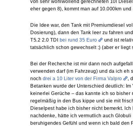
von sehr wohlwollend gerechneten 10l Diesel 
eher gegen 8), kommt man auf 10.000km und 
Die Idee war, den Tank mit Premiumdiesel vol
Dosierung), dann den Tank leer zu fahren und 
T5.2 2.0 TDI
bei rund 35 Euro
und ist relati
tatsächlich schon gewechselt :) (aber er liegt
Bei der Recherche ist mir dann noch aufgefal
verwenden darf (im Fahrzeug) und da ich eh sc
noch
drei a 10 Liter von der Firma Valpro
, 
Betanken wurde der Unterschied deutlich: Im 
keinerlei Gerüche – das kannte ich so bisher ni
regelmäßig in den Bus kippe und sie mit frisc
Dieselpest habe ich bisher nicht bemerkt. Ic
nachdenke, hätte ich vermutlich auch Globuli
beruhigendes Gefühl und wenn ich bald den Fi