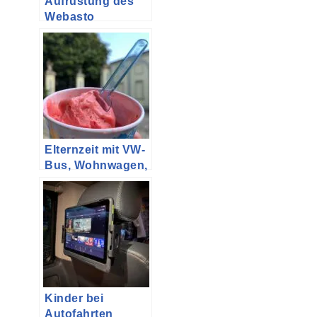
Aufrüstung des
Webasto
Zuheizers im T5
zur Standheizung
mit T91
Elternzeit mit VW-
Bus, Wohnwagen,
zwei Erwachsenen
und drei Kindern
Kinder bei
Autofahrten