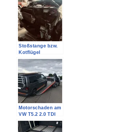
Multivan
Stoßstange bzw.
Kotflügel
tauschen am VW
T5 Multivan
PanAmericana
und anderen
Motorschaden am
VW T5.2 2.0 TDI
140PS 103kW
durch Teile des