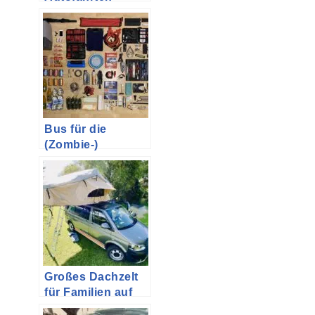
beschäftigen: Die
pädagogisch
wertlose Variante
mit DVD, iPad,
Fire Tablet
Bus für die
(Zombie-)
Apokalypse
ausstatten | oder
Packliste für ein
Campingwochene
nde
Großes Dachzelt
für Familien auf
dem VW T5