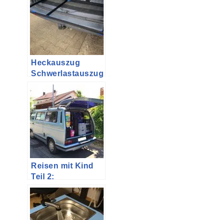
Keilrippenriemen
im
Zahnriemengehäu
se
Heckauszug
Schwerlastauszug
für T5 und T6 –
Version 3.0 –
Aluprofile
Reisen mit Kind
Teil 2:
Reisebericht Elba