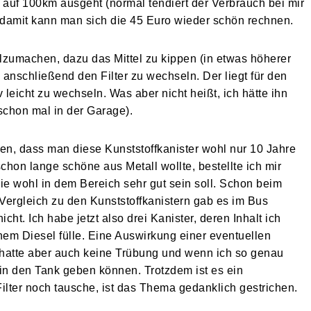
auf 100km ausgeht (normal tendiert der Verbrauch bei mir
damit kann man sich die 45 Euro wieder schön rechnen.
lzumachen, dazu das Mittel zu kippen (in etwas höherer
anschließend den Filter zu wechseln. Der liegt für den
v leicht zu wechseln. Was aber nicht heißt, ich hätte ihn
 schon mal in der Garage).
len, dass man diese Kunststoffkanister wohl nur 10 Jahre
hon lange schöne aus Metall wollte, bestellte ich mir
die wohl in dem Bereich sehr gut sein soll. Schon beim
Vergleich zu den Kunststoffkanistern gab es im Bus
cht. Ich habe jetzt also drei Kanister, deren Inhalt ich
hem Diesel fülle. Eine Auswirkung einer eventuellen
h hatte aber auch keine Trübung und wenn ich so genau
 in den Tank geben können. Trotzdem ist es ein
lter noch tausche, ist das Thema gedanklich gestrichen.