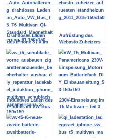
Drahtloses Laden
Aufrüstung des
des iPhone 8 / X im
Webasto Zuheizers
Auto (VW T5) – Teil 1:
im T5 zur
Vorauswahl
Standheizung mit
(EooCoo)
T91
Induktives Laden des
230V-Einspeisung im
iPhones im VW-Bus
T5 Multivan – Teil 3
T5 – Teil 5: Ausbau
(Einbauanleitung)
der Schublade im
Cockpit