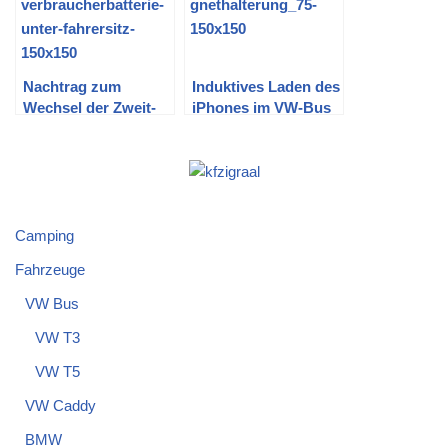
Nachtrag zum
Induktives Laden des
Wechsel der Zweit-
iPhones im VW-Bus
Batterie im T5
T5 – Teil 4
Camping
Fahrzeuge
VW Bus
VW T3
VW T5
VW Caddy
BMW