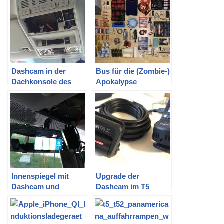
Dashcam in der
Bus für die (Zombie-)
Dachkonsole des
Apokalypse
T5.2 Multivan
ausstatten | oder
verbauen
Packliste für ein
Campingwochenend
e
Innenspiegel mit
Upgrade der
Dashcam und
Dashcam im T5
Rückfahrkamera in
durch eine Vantrue
den T5 Multivan
S1 Dual
bauen