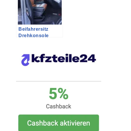
Beifahrersitz
Drehkonsole
nachrüsten im T5
Multivan
PanAmericana