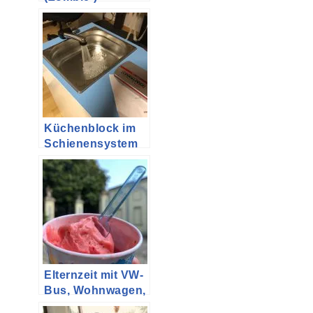
Apokalypse
ausstatten | oder
Packliste für ein
Campingwochene
nde
Küchenblock im
Schienensystem
des VW-Bus T5 /
T6 auf Basis von
Ikea Alex
Elternzeit mit VW-
Bus, Wohnwagen,
zwei Erwachsenen