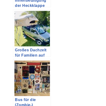
Innenbetätigung
der Heckklappe
beim T5.2 Multivan
nachrüsten – Teil
2
Großes Dachzelt
für Familien auf
dem VW T5
Multivan
Bus für die
(Zombie-)