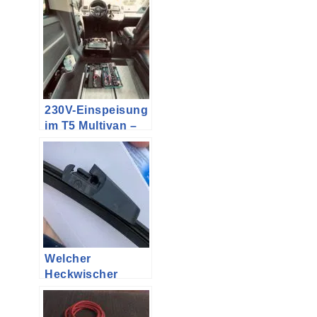
und drei Kindern
230V-Einspeisung
im T5 Multivan –
Teil 5
(Fertigstellung
Innenraum)
Welcher
Heckwischer
passt an den VW
Multivan T5 mit