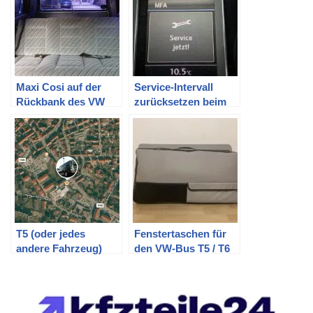
Maxi Cosi auf der
Service-Intervall
Rückbank des VW
zurücksetzen beim
Bus T3
VW T5 T5.2 und T6
T5 (oder jedes
Fenstertaschen für
andere Fahrzeug)
den VW-Bus T5 / T6
günstig per GPS
selber machen
tracken mit altem
iPhone