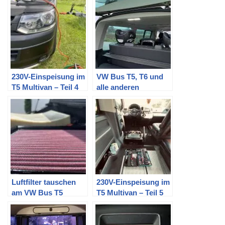
HUD via OBD im VW
Bus T5 Multivan
nachrüsten
230V-Einspeisung im
VW Bus T5, T6 und
T5 Multivan – Teil 4
alle anderen
(Fertigstellung CEE-
Fahrzeuge:
Dose im Motorraum)
Kofferraumbeleuchtu
ng nachrüsten
Luftfilter tauschen
230V-Einspeisung im
am VW Bus T5
T5 Multivan – Teil 5
(Sportluftfilter K&N)
(Fertigstellung
Innenraum)