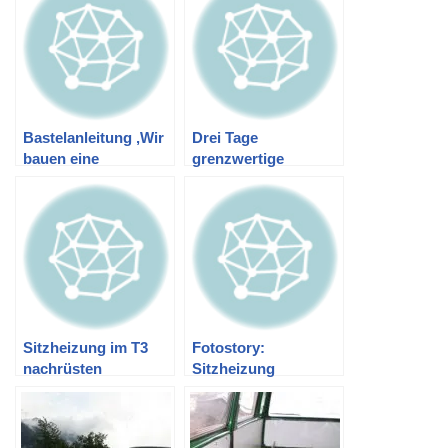
Bastelanleitung ‚Wir
Drei Tage
bauen eine
grenzwertige
Drehkonsole in den
Hygiene
T3 ein‘
Sitzheizung im T3
Fotostory:
nachrüsten
Sitzheizung
einbauen T3 – Teil 1