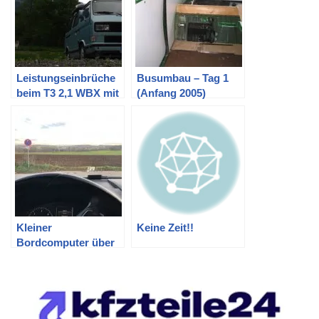
Leistungseinbrüche
Busumbau – Tag 1
beim T3 2,1 WBX mit
(Anfang 2005)
92 PS
Kleiner
Keine Zeit!!
Bordcomputer über
die Frontscheibe:
HUD via OBD im VW
Bus T5 Multivan
nachrüsten