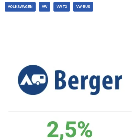
VOLKSWAGEN
VW
VW T3
VW-BUS