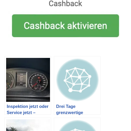
Inspektion jetzt oder
Drei Tage
Service jetzt –
grenzwertige
Inspektionsintervall
Hygiene
zurücksetzen beim
VW Caddy 2K (und