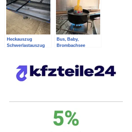
Heckauszug
Bus, Baby,
Schwerlastauszug
Brombachsee
für T5 und T6 –
Version 3.0 –
Aluprofile