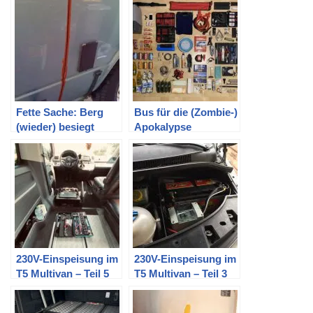
Standheizung mit
und drei Kindern
T91
Fette Sache: Berg
Bus für die (Zombie-)
(wieder) besiegt
Apokalypse
ausstatten | oder
Packliste für ein
Campingwochenend
e
230V-Einspeisung im
230V-Einspeisung im
T5 Multivan – Teil 5
T5 Multivan – Teil 3
(Fertigstellung
(Einbauanleitung)
Innenraum)