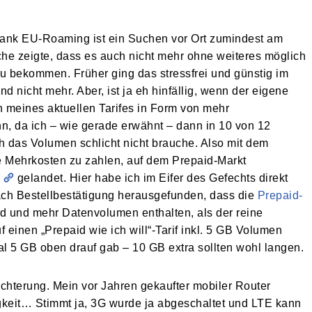
Dank EU-Roaming ist ein Suchen vor Ort zumindest am
e zeigte, dass es auch nicht mehr ohne weiteres möglich
 zu bekommen. Früher ging das stressfrei und günstig im
 nicht mehr. Aber, ist ja eh hinfällig, wenn der eigene
n meines aktuellen Tarifes in Form von mehr
n, da ich – wie gerade erwähnt – dann in 10 von 12
ch das Volumen schlicht nicht brauche. Also mit dem
 Mehrkosten zu zahlen, auf dem Prepaid-Markt
r
gelandet. Hier habe ich im Eifer des Gefechts direkt
ach Bestellbestätigung herausgefunden, dass die
Prepaid-
nd und mehr Datenvolumen enthalten, als der reine
 einen „Prepaid wie ich will“-Tarif inkl. 5 GB Volumen
al 5 GB oben drauf gab – 10 GB extra sollten wohl langen.
chterung. Mein vor Jahren gekaufter mobiler Router
keit… Stimmt ja, 3G wurde ja abgeschaltet und LTE kann