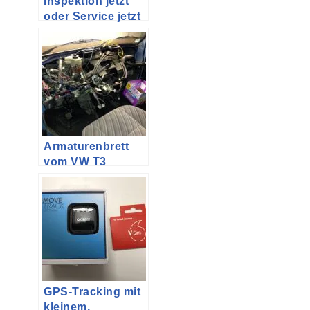
Inspektion jetzt
oder Service jetzt
–
Inspektionsinterva
ll zurücksetzen
beim VW Caddy
2K (und T5)
Armaturenbrett
vom VW T3
ausbauen
GPS-Tracking mit
kleinem,