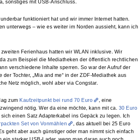
a, sonstiges mit USB-Anschluss.
erbar funktioniert hat und wir immer Internet hatten.
unterwegs – wie es weiter im Norden aussieht, kann ich
m zweiten Ferienhaus hatten wir WLAN inklusive. Wir
da zum Beispiel die Mediatheken der öffentlich rechtlichen
nn verschiedene Inhalte sperren. So war der Aufruf der
ie der Tochter, „Mia and me“ in der ZDF-Mediathek aus
he Netz möglich, wohl aber via Congstar.
 lag zum
Kaufzeitpunkt bei rund 70 Euro
, eine
zwingend nötig. Wer da eine möchte, kann mit ca.
30 Euro
 sich einen Satz Adapterkabel ins Gepäck zu legen. Ich
erpackten Set von Vonmählen
, das aktuell bei 25 Euro
. Es geht aber auch günstiger oder man nimmt sich einfach
och ein starker USB-Lader, wenn man daran auch noch