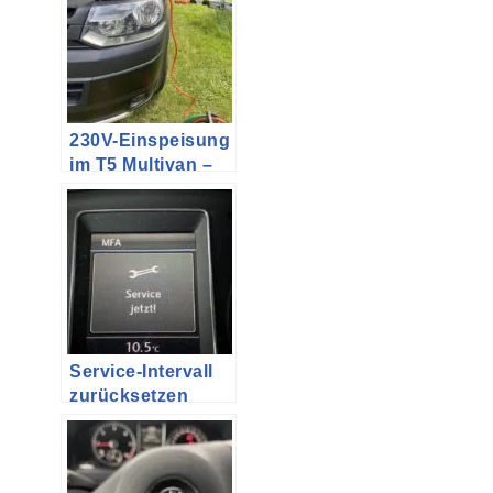
PanAmericana
und anderen
230V-Einspeisung
im T5 Multivan –
Teil 4
(Fertigstellung
CEE-Dose im
Motorraum)
Service-Intervall
zurücksetzen
beim VW T5 T5.2
und T6