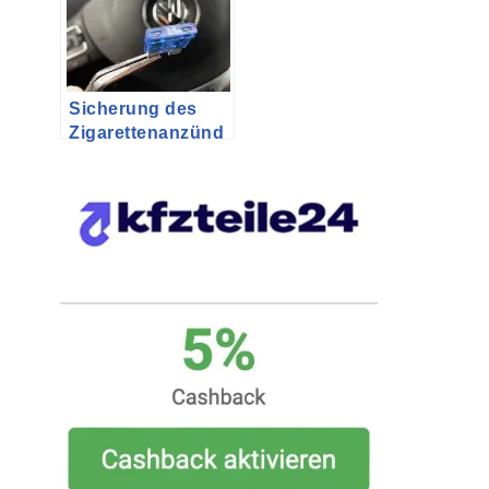
Sicherung des
Zigarettenanzünd
ers in der
Schublade des
VW Bus T5
Multivan