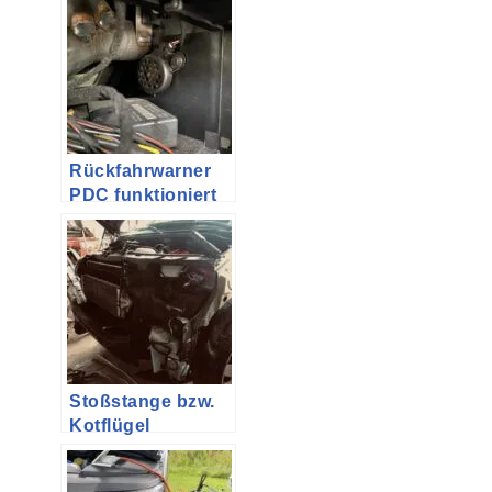
K&N)
Rückfahrwarner
PDC funktioniert
bzw. piepst nicht
mehr beim VW
Caddy und T5
Stoßstange bzw.
Kotflügel
tauschen am VW
T5 Multivan