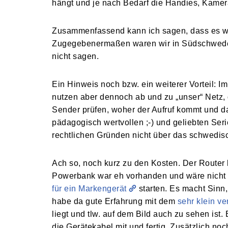
hängt und je nach Bedarf die Handies, Kamer
Zusammenfassend kann ich sagen, dass es wund
Zugegebenermaßen waren wir in Südschweden 
nicht sagen.
Ein Hinweis noch bzw. ein weiterer Vorteil: I
nutzen aber dennoch ab und zu „unser“ Netz, 
Sender prüfen, woher der Aufruf kommt und da
pädagogisch wertvollen ;-) und geliebten Ser
rechtlichen Gründen nicht über das schwedisc
Ach so, noch kurz zu den Kosten. Der Router
Powerbank war eh vorhanden und wäre nicht 
für ein Markengerät
starten. Es macht Sinn,
habe da gute Erfahrung mit dem
sehr klein v
liegt und tlw. auf dem Bild auch zu sehen ist
die Gerätekabel mit und fertig. Zusätzlich n