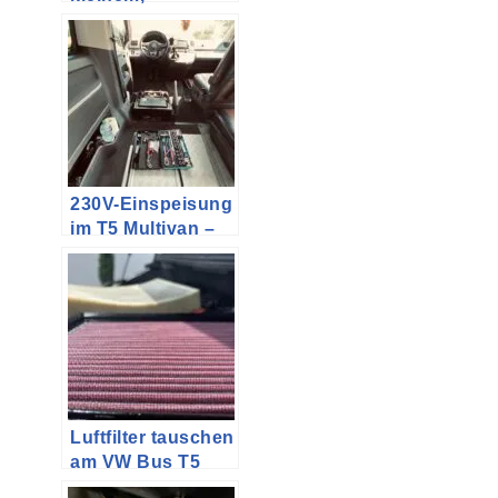
verstecktem
Tracker (Auto,
Haustier o.ä.) –
Vodafone v-bag
Alcatel MoveTrack
230V-Einspeisung
im T5 Multivan –
Teil 5
(Fertigstellung
Innenraum)
Luftfilter tauschen
am VW Bus T5
(Sportluftfilter