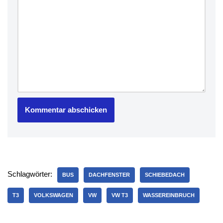
Schlagwörter:
BUS
DACHFENSTER
SCHIEBEDACH
T3
VOLKSWAGEN
VW
VW T3
WASSEREINBRUCH