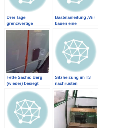
Drei Tage
Bastelanleitung ‚Wir
grenzwertige
bauen eine
Hygiene
Drehkonsole in den
T3 ein‘
Fette Sache: Berg
Sitzheizung im T3
(wieder) besiegt
nachrüsten