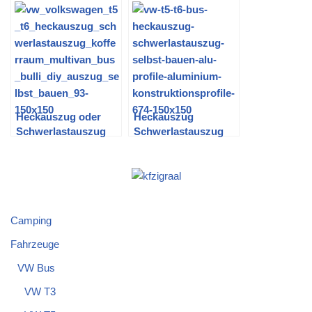
CoolFun CK 40D
Dometic CDF-11 und
Hybrid und Waeco
CDF-36 (im VW T5)
CoolFun CK 40D
Hybrid?
Heckauszug oder
Heckauszug
Schwerlastauszug
Schwerlastauszug
für den T5 und T6
für T5 und T6 –
selbst bauen –
Version 3.0 –
Update 2.0
Aluprofile
Camping
Fahrzeuge
VW Bus
VW T3