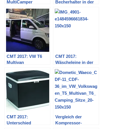
MultiCamper
Becherhalter in der
Adventure (und
Kederleiste (Top-Rail,
andere)
Multirail)
CMT 2017: VW T6
CMT 2017:
Multivan
Wäscheleine in der
PanAmericana
Top-Rail eines T6
California Ocean
Blue
CMT 2017:
Vergleich der
Unterschied
Kompressor-
zwischen Dometic
Kühlboxen Waeco