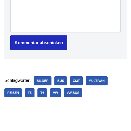
Schlagwörter:
BILDER
BUS
CMT
MULTIVAN
REISEN
T5
T6
VW
VW BUS