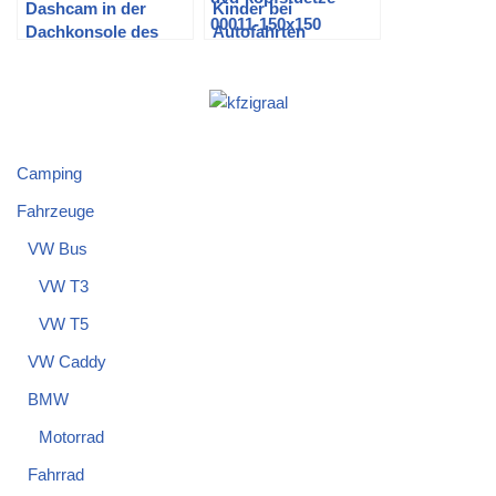
Dashcam in der
Kinder bei
Dachkonsole des
Autofahrten
T5.2 Multivan
beschäftigen: Die
verbauen
pädagogisch
wertlose Variante mit
DVD, iPad, Fire
Tablet
Camping
Fahrzeuge
VW Bus
VW T3
VW T5
VW Caddy
BMW
Motorrad
Fahrrad