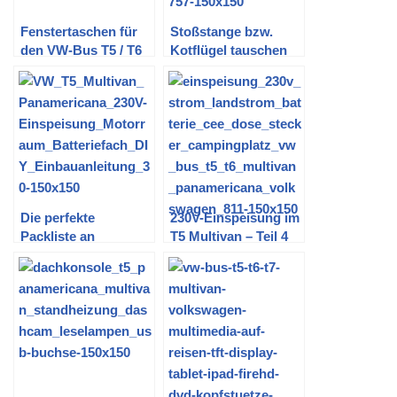
Fenstertaschen für
Stoßstange bzw.
den VW-Bus T5 / T6
Kotflügel tauschen
selber machen
am VW T5 Multivan
PanAmericana und
anderen
Die perfekte
230V-Einspeisung im
Packliste an
T5 Multivan – Teil 4
Werkzeug im VW
(Fertigstellung CEE-
Bus T5
Dose im Motorraum)