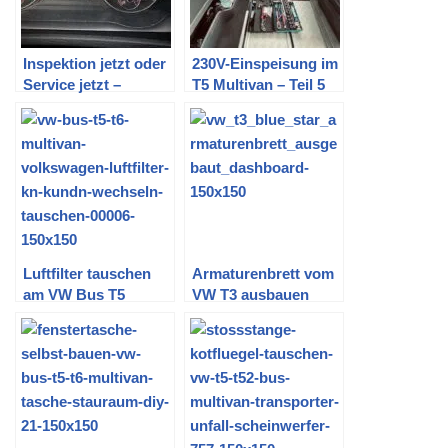
Inspektion jetzt oder
230V-Einspeisung im
Service jetzt –
T5 Multivan – Teil 5
Inspektionsintervall
(Fertigstellung
zurücksetzen beim
Innenraum)
VW Caddy 2K (und
T5)
Luftfilter tauschen
Armaturenbrett vom
am VW Bus T5
VW T3 ausbauen
(Sportluftfilter K&N)