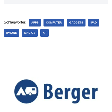
Schlagwörter:
APPS
COMPUTER
GADGETS
IPAD
IPHONE
MAC OS
XP