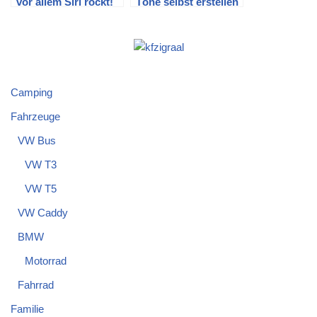
vor allem Siri rockt!
Töne selbst erstellen
Teil II
Camping
Fahrzeuge
VW Bus
VW T3
VW T5
VW Caddy
BMW
Motorrad
Fahrrad
Familie