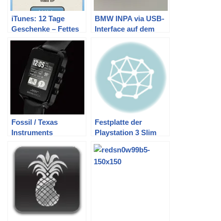
iTunes: 12 Tage
BMW INPA via USB-
Geschenke – Fettes
Interface auf dem
Brot Video EP
Macbook Air
Fossil / Texas
Festplatte der
Instruments
Playstation 3 Slim
Metawatch
wechseln