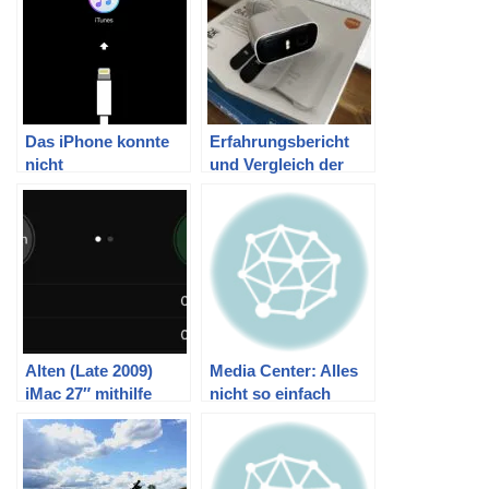
iPhone
Das iPhone konnte
Erfahrungsbericht
nicht
und Vergleich der
wiederhergestellt
Überwachungskamer
werden. Ein
as von Blink und
unbekannter Fehler
Eufy
ist aufgetreten (9).
Alten (Late 2009)
Media Center: Alles
iMac 27″ mithilfe
nicht so einfach
einer SSD schneller
machen