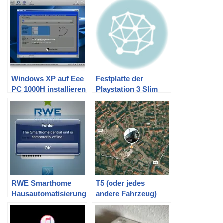
Windows XP auf Eee
Festplatte der
PC 1000H installieren
Playstation 3 Slim
wechseln
RWE Smarthome
T5 (oder jedes
Hausautomatisierung
andere Fahrzeug)
im Selbsttest
günstig per GPS
tracken mit altem