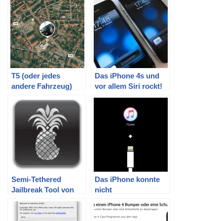
T5 (oder jedes
Das iPhone 4s und
andere Fahrzeug)
vor allem Siri rockt!
günstig per GPS
tracken mit altem
iPhone
Semi-Tethered
Das iPhone konnte
Jailbreak Tool von
nicht
BigBoss
wiederhergestellt
werden. Ein
unbekannter Fehler