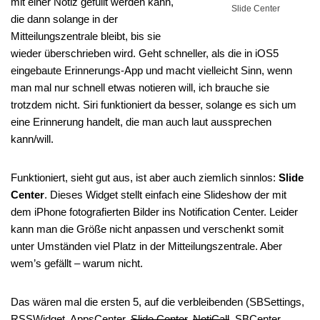
mit einer Notiz gefüllt werden kann,
Slide Center
die dann solange in der
Mitteilungszentrale bleibt, bis sie
wieder überschrieben wird. Geht schneller, als die in iOS5
eingebaute Erinnerungs-App und macht vielleicht Sinn, wenn
man mal nur schnell etwas notieren will, ich brauche sie
trotzdem nicht. Siri funktioniert da besser, solange es sich um
eine Erinnerung handelt, die man auch laut aussprechen
kann/will.
Funktioniert, sieht gut aus, ist aber auch ziemlich sinnlos:
Slide
Center
. Dieses Widget stellt einfach eine Slideshow der mit
dem iPhone fotografierten Bilder ins Notification Center. Leider
kann man die Größe nicht anpassen und verschenkt somit
unter Umständen viel Platz in der Mitteilungszentrale. Aber
wem’s gefällt – warum nicht.
Das wären mal die ersten 5, auf die verbleibenden (SBSettings,
RSSWidget, AppsCenter,
Slide Center
,
NotiCall
, SBCenter