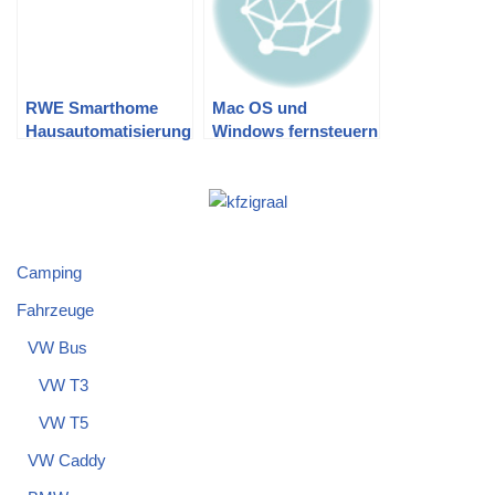
RWE Smarthome
Mac OS und
Hausautomatisierung
Windows fernsteuern
im Selbsttest
mit dem iPhone
Camping
Fahrzeuge
VW Bus
VW T3
VW T5
VW Caddy