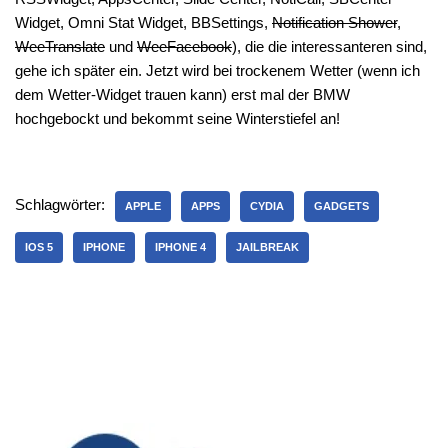
Widget, Omni Stat Widget, BBSettings,
Notification Shower
,
WeeTranslate
und
WeeFacebook
), die die interessanteren sind,
gehe ich später ein. Jetzt wird bei trockenem Wetter (wenn ich
dem Wetter-Widget trauen kann) erst mal der BMW
hochgebockt und bekommt seine Winterstiefel an!
Schlagwörter:
APPLE
APPS
CYDIA
GADGETS
IOS 5
IPHONE
IPHONE 4
JAILBREAK