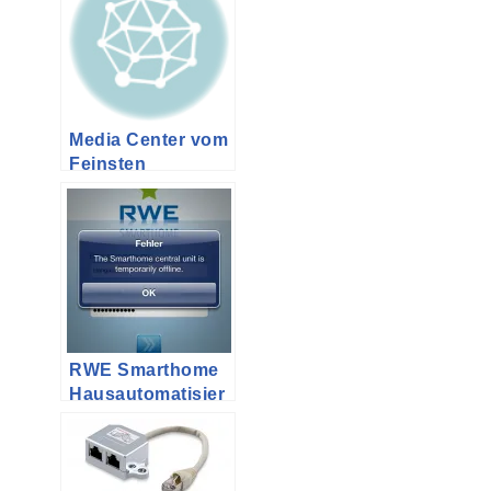
Dummies
Media Center vom
Feinsten
RWE Smarthome
Hausautomatisier
ung im Selbsttest