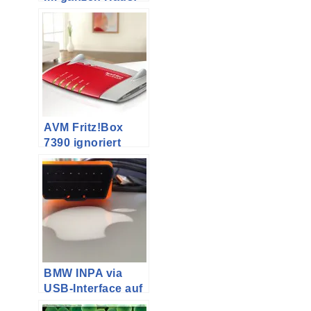
AVM Fritz!Box als
Repeater (Teil 2)
AVM Fritz!Box
7390 ignoriert
Zeitumstellung
BMW INPA via
USB-Interface auf
dem Macbook Air