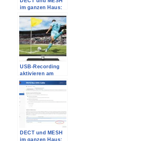
DECT und MESH
im ganzen Haus:
AVM Fritz!Box als
Repeater (Teil 1)
USB-Recording
aktivieren am
Grundig VLE 922
BL ohne
geänderte
Firmware
DECT und MESH
im ganzen Haus: