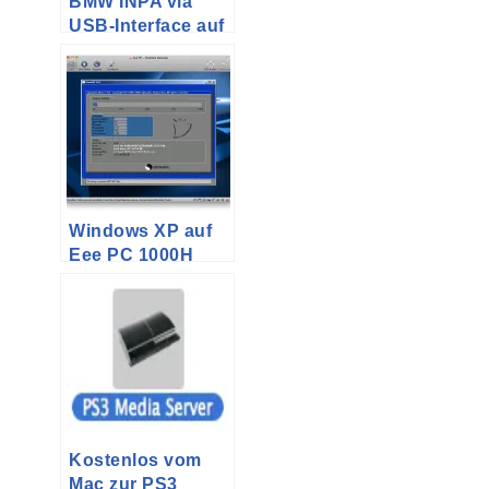
BMW INPA via
USB-Interface auf
dem Macbook Air
Windows XP auf
Eee PC 1000H
installieren
Kostenlos vom
Mac zur PS3