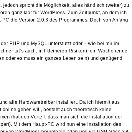
 jedoch spricht die Möglichkeit, alles händisch (weiter) zu
oren ganz klar für WordPress. Zum Zeitpunkt, an dem ich
est-PC die Version 2.0.3 des Programmes. Doch von Anfang
 der PHP und MySQL unterstützt oder – wie bei mir im
echner tut’s auch, mit kleineren Risiken), ein Wochenende
ten oder es muss ein ganzes Leben sein) und genügend
d alle Hardwaretreiber installiert. Da ich hiermit aus
 online gehen will, besteht auch theoretisch keine
men (hat den Vorteil, dass man sich die Installation der
part). Mit dem Haupt-PC wird nun eine Installation des
ler von WordPress heruntergeladen und via USB-Stick auf