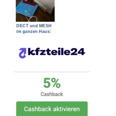
DECT und MESH
im ganzen Haus:
AVM Fritz!Box als
Repeater (Teil 1)