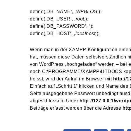
define(‚DB_NAME‘, ‚
WPBLOG
‚);
define(‚DB_USER‘, ‚
root
‚);
define(‚DB_PASSWORD‘, “);
define(‚DB_HOST‘, ‚
localhost
‚);
Wenn man in der XAMPP-Konfiguration einen
hat, müssen diese Daten selbstverständlich 
von WordPress „hochgeladen“ werden – bei ein
nach C:\PROGRAMME\XAMPP\HTDOCS kopiert.
heisst, wird der Aufruf im Browser mit
http://
Einfach auf „Schritt 1“ klicken und Name des
Seite ausgegebene Passwort unbedingt ausdruc
abgeschlossen! Unter
http://127.0.0.1/wordp
Beiträge erfasst werden über die Adresse
htt