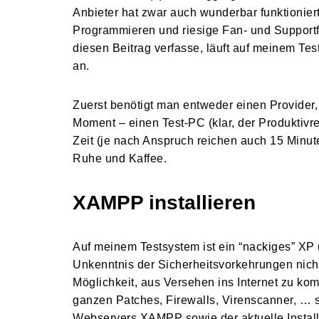
Anbieter hat zwar auch wunderbar funktioniert,
Programmieren und riesige Fan- und Supportf
diesen Beitrag verfasse, läuft auf meinem T
an.
Zuerst benötigt man entweder einen Provider,
Moment – einen Test-PC (klar, der Produktivr
Zeit (je nach Anspruch reichen auch 15 Minu
Ruhe und Kaffee.
XAMPP installieren
Auf meinem Testsystem ist ein “nackiges” XP un
Unkenntnis der Sicherheitsvorkehrungen nicht
Möglichkeit, aus Versehen ins Internet zu kom
ganzen Patches, Firewalls, Virenscanner, … s
Webservers XAMPP sowie der aktuelle Instal