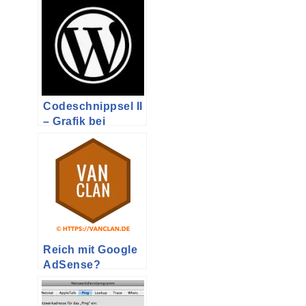
BL ohne
geänderte
Firmware
Codeschnippsel II
– Grafik bei
aktuellstem
Beitrag anzeigen
Reich mit Google
AdSense?