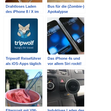
Drahtloses Laden
Bus für die (Zombie-)
des iPhone 8 / X im
Apokalypse
Auto (VW T5) – Teil 2:
ausstatten | oder
Vorauswahl (Fantec
Packliste für ein
WIC-CAR)
Campingwochenend
e
Tripwolf Reiseführer
Das iPhone 4s und
als iOS-Apps täglich
vor allem Siri rockt!
kostenlos!
Elternzeit mit VW-
Induktives Laden des