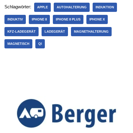
Schlagwörter:
APPLE
AUTOHALTERUNG
INDUKTION
INDUKTIV
IPHONE 8
IPHONE 8 PLUS
IPHONE X
KFZ-LADEGERÄT
LADEGERÄT
MAGNETHALTERUNG
MAGNETISCH
QI