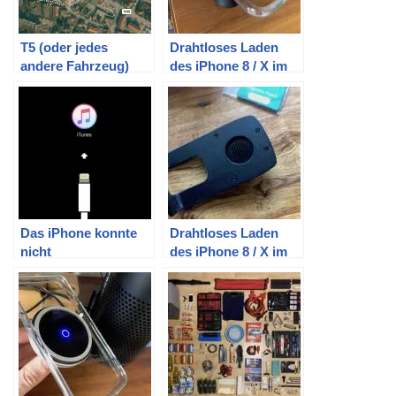
T5 (oder jedes
Drahtloses Laden
andere Fahrzeug)
des iPhone 8 / X im
günstig per GPS
Auto (VW T5) – Teil 1:
tracken mit altem
Vorauswahl
iPhone
(EooCoo)
Das iPhone konnte
Drahtloses Laden
nicht
des iPhone 8 / X im
wiederhergestellt
Auto (VW T5) – Teil 3:
werden. Ein
Vorauswahl (Neotrix)
unbekannter Fehler
ist aufgetreten (9).