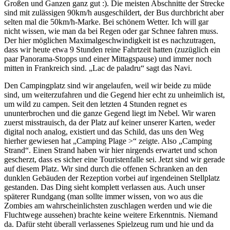
Großen und Ganzen ganz gut :). Die meisten Abschnitte der Strecke
sind mit zulässigen 90km/h ausgeschildert, der Bus durchbricht aber
selten mal die 50km/h-Marke. Bei schönem Wetter. Ich will gar
nicht wissen, wie man da bei Regen oder gar Schnee fahren muss.
Der hier möglichen Maximalgeschwindigkeit ist es nachzutragen,
dass wir heute etwa 9 Stunden reine Fahrtzeit hatten (zuzüglich ein
paar Panorama-Stopps und einer Mittagspause) und immer noch
mitten in Frankreich sind. „Lac de paladru“ sagt das Navi.
Den Campingplatz sind wir angelaufen, weil wir beide zu müde
sind, um weiterzufahren und die Gegend hier echt zu unheimlich ist,
um wild zu campen. Seit den letzten 4 Stunden regnet es
ununterbrochen und die ganze Gegend liegt im Nebel. Wir waren
zuerst misstrauisch, da der Platz auf keiner unserer Karten, weder
digital noch analog, existiert und das Schild, das uns den Weg
hierher gewiesen hat „Camping Plage >“ zeigte. Also „Camping
Strand“. Einen Strand haben wir hier nirgends erwartet und schon
gescherzt, dass es sicher eine Touristenfalle sei. Jetzt sind wir gerade
auf diesem Platz. Wir sind durch die offenen Schranken an den
dunklen Gebäuden der Rezeption vorbei auf irgendeinen Stellplatz
gestanden. Das Ding sieht komplett verlassen aus. Auch unser
späterer Rundgang (man sollte immer wissen, von wo aus die
Zombies am wahrscheinlichsten zuschlagen werden und wie die
Fluchtwege aussehen) brachte keine weitere Erkenntnis. Niemand
da. Dafür steht überall verlassenes Spielzeug rum und hie und da