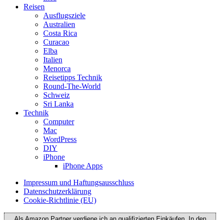
Reisen
Ausflugsziele
Australien
Costa Rica
Curacao
Elba
Italien
Menorca
Reisetipps Technik
Round-The-World
Schweiz
Sri Lanka
Technik
Computer
Mac
WordPress
DIY
iPhone
iPhone Apps
Impressum und Haftungsausschluss
Datenschutzerklärung
Cookie-Richtlinie (EU)
Als Amazon Partner verdiene ich an qualifizierten Einkäufen. In den