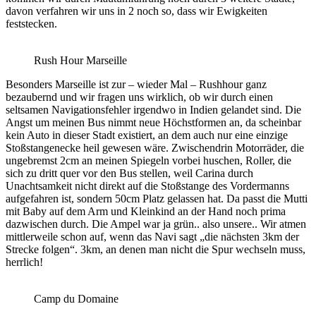
davon verfahren wir uns in 2 noch so, dass wir Ewigkeiten
feststecken.
Rush Hour Marseille
Besonders Marseille ist zur – wieder Mal – Rushhour ganz
bezaubernd und wir fragen uns wirklich, ob wir durch einen
seltsamen Navigationsfehler irgendwo in Indien gelandet sind. Die
Angst um meinen Bus nimmt neue Höchstformen an, da scheinbar
kein Auto in dieser Stadt existiert, an dem auch nur eine einzige
Stoßstangenecke heil gewesen wäre. Zwischendrin Motorräder, die
ungebremst 2cm an meinen Spiegeln vorbei huschen, Roller, die
sich zu dritt quer vor den Bus stellen, weil Carina durch
Unachtsamkeit nicht direkt auf die Stoßstange des Vordermanns
aufgefahren ist, sondern 50cm Platz gelassen hat. Da passt die Mutti
mit Baby auf dem Arm und Kleinkind an der Hand noch prima
dazwischen durch. Die Ampel war ja grün.. also unsere.. Wir atmen
mittlerweile schon auf, wenn das Navi sagt „die nächsten 3km der
Strecke folgen“. 3km, an denen man nicht die Spur wechseln muss,
herrlich!
Camp du Domaine