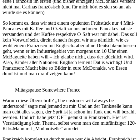
erste Französin im ersten (und bisher einzigen) McDonalds versteht
nicht mal Carinas französisch (und für mich hört es sich so an, als
würde sie es können).
So kommt es, dass wir statt einem opulenten Frühstück nur 4 Mini-
Pancakes mit Kaffee und O-Saft zu uns nehmen. Pancakes hat sie
verstanden und der Kaffee respektive O-Saft war mit dabei. Das soll
kein Vorwurf sein, direkt danach fragen wir uns nämlich, wie es
wohl einem Franzosen mit Englisch- aber ohne Deutschkenntnissen
geht, wenn er im Industriegebiet von
morgens um 10 Uhr einen
McBaguette haben will – ich glaube nicht, dass der glücklich wird.
Also, Kinder aller Nationen: Englisch lernen! Dat is wichtig! Und
Franzosen: Macht bitte so Bilder in eure McDonalds, wo Essen
drauf ist und man drauf zeigen kann!
Mittagspause Somewhere France
Warum diese Überschrift? „The customer will always be
understood“ sagte mal jemand zu mir. Und an der Tankstelle kann
man echt alles sagen, der Sprit ist ja schon im Tank und will bezahlt
werden. Und ich habe jetzt OFT getankt in Frankreich. Hier ist
Verständigung kein Thema, selbst wenn man den mittfünfziger 120-
Kilo-Mann mit „Madmoiselle“ anredet.
Frankreich komplett zu durchqueren war die Absicht. Frankreich ist