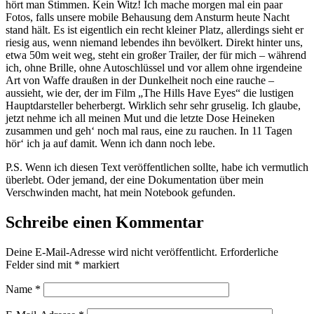
hört man Stimmen. Kein Witz! Ich mache morgen mal ein paar
Fotos, falls unsere mobile Behausung dem Ansturm heute Nacht
stand hält. Es ist eigentlich ein recht kleiner Platz, allerdings sieht er
riesig aus, wenn niemand lebendes ihn bevölkert. Direkt hinter uns,
etwa 50m weit weg, steht ein großer Trailer, der für mich – während
ich, ohne Brille, ohne Autoschlüssel und vor allem ohne irgendeine
Art von Waffe draußen in der Dunkelheit noch eine rauche –
aussieht, wie der, der im Film „The Hills Have Eyes“ die lustigen
Hauptdarsteller beherbergt. Wirklich sehr sehr gruselig. Ich glaube,
jetzt nehme ich all meinen Mut und die letzte Dose Heineken
zusammen und geh‘ noch mal raus, eine zu rauchen. In 11 Tagen
hör‘ ich ja auf damit. Wenn ich dann noch lebe.
P.S. Wenn ich diesen Text veröffentlichen sollte, habe ich vermutlich
überlebt. Oder jemand, der eine Dokumentation über mein
Verschwinden macht, hat mein Notebook gefunden.
Schreibe einen Kommentar
Deine E-Mail-Adresse wird nicht veröffentlicht.
Erforderliche
Felder sind mit
*
markiert
Name
*