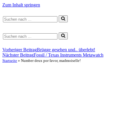
Zum Inhalt springen
Suchen
nach …
Suchen
nach …
Vorheriger Beitrag
Brügge gesehen und.. überlebt!
Nächster Beitrag
Fossil / Texas Instruments Metawatch
Startseite
»
Number deux por favor, madmoiselle!