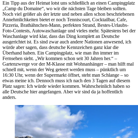
Ein Tipp aus der Heimat lotst uns schließlich an einen Campingplatz
„Camp du Domaine“, wo wir die nächsten Tage bleiben sollten.
Noch viel größer als der letzte und neben allen schon beschriebenen
Annehmlichkeiten bietet er noch Tenniscourt, Cocktailbar, Cafe,
Pizzeria, Brathähnchen-Mann, perfekten Strand, Bestes-Urlaubs-
Foto-Contests, Autowaschanlage und vieles mehr. Spätestens bei der
Waschanlage wird klar, dass das Ding komplett an Deutsche
ausgerichtet ist. Es sind zwar auch andere Nationen anwesend, ich
würde aber sagen, dass deutsche Kennzeichen ganz klar die
Überhand haben. Ein Campingplatz, wie man ihn immer im
Fernsehen sieht. „Wir kommen schon seit 30 Jahren her.“ –
Gartenzwerge vor der M-Klasse mit Wohnanhänger – man hilft mal
schnell mit, wenn der Weg geteert werden muss – pünktlich um
16:30 Uhr, wenn der Supermarkt öffnet, steht man Schlange – so
etwas meine ich. Dennoch muss ich nach den 3 Tagen auf diesem
Platz sagen: Ich würde wieder kommen. Wahrscheinlich haben so
alle Deutsche hier angefangen. Aber wir sind da ja hoffentlich
anders.