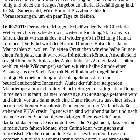
billig und bietet ein riesiges Angebot an allerlei Beschäftigung inkl.
Jet Ski, Supermarkt, Wifi, Bar und Pizzabude. Ideale
Voraussetzungen, um ein paar Tage zu bleiben.
16.09.2011
: Der nächste Morgen: Scheißwetter. Nach Check des
Wetterberichts entscheiden wir, weiter in Richtung St. Tropez zu
fahren, damit wir zumindest mal wieder grob in Richtung Heimat
kommen. Die Fahrt wird der Horror. Dummer Entschluss, keine
Maut zahlen zu wollen. Im ersten Ort suchen wir eine halbe Stunde
einen Parkplatz, damit wir etwas frühstücken können. Anschließend
(es gibt keinen Parkplatz, der Autos höher als 2m reinlässt – hatten
wohl zu viele Wildcamper) suchen wir eine halbe Stunde einen
Ausweg aus der Stadt. Nur mit Navi finden wir ungefähr die
richtige Himmelsrichtung und schlängeln uns durch die
baustellenübersähte Innenstadt. Außer der fühlbar steigenden
Motortemperatur macht mir viel mehr Sorgen, dass irgendein Depp
in meinen Bus fährt, da hier Stoßstange an Stoßstange gefahren wird
und direkt vor uns dann noch eine Dame rückwärts aus einer falsch
herum befahrenen Einbahnstraße in einen auf der Vorfahrtsstraße
stehenden PKW crasht. Irgendwann sind wir aber draußen und nach
meiner zweiten Stadt an diesem Morgen überlasse ich Carina
dankend das Steuer. Das mindert zwar die Angst nicht, dass jemand
in mein Auto fahren könnte, aber Carina kann wenigstens auf
französisch Fluchen und andere Fahrer beschimpfen. Insgesamt
kommen wir durch Mautumfahrung noch durch 3 weitere Städte,