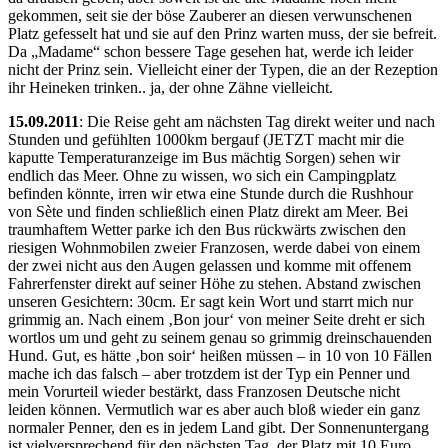
gekommen, seit sie der böse Zauberer an diesen verwunschenen
Platz gefesselt hat und sie auf den Prinz warten muss, der sie befreit.
Da „Madame“ schon bessere Tage gesehen hat, werde ich leider
nicht der Prinz sein. Vielleicht einer der Typen, die an der Rezeption
ihr Heineken trinken.. ja, der ohne Zähne vielleicht.
15.09.2011
: Die Reise geht am nächsten Tag direkt weiter und nach
Stunden und gefühlten 1000km bergauf (JETZT macht mir die
kaputte Temperaturanzeige im Bus mächtig Sorgen) sehen wir
endlich das Meer. Ohne zu wissen, wo sich ein Campingplatz
befinden könnte, irren wir etwa eine Stunde durch die Rushhour
von Sète und finden schließlich einen Platz direkt am Meer. Bei
traumhaftem Wetter parke ich den Bus rückwärts zwischen den
riesigen Wohnmobilen zweier Franzosen, werde dabei von einem
der zwei nicht aus den Augen gelassen und komme mit offenem
Fahrerfenster direkt auf seiner Höhe zu stehen. Abstand zwischen
unseren Gesichtern: 30cm. Er sagt kein Wort und starrt mich nur
grimmig an. Nach einem ‚Bon jour‘ von meiner Seite dreht er sich
wortlos um und geht zu seinem genau so grimmig dreinschauenden
Hund. Gut, es hätte ‚bon soir‘ heißen müssen – in 10 von 10 Fällen
mache ich das falsch – aber trotzdem ist der Typ ein Penner und
mein Vorurteil wieder bestärkt, dass Franzosen Deutsche nicht
leiden können. Vermutlich war es aber auch bloß wieder ein ganz
normaler Penner, den es in jedem Land gibt. Der Sonnenuntergang
ist vielversprechend für den nächsten Tag, der Platz mit 10 Euro