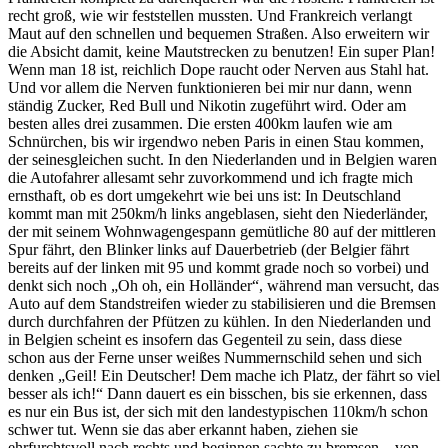
recht groß, wie wir feststellen mussten. Und Frankreich verlangt
Maut auf den schnellen und bequemen Straßen. Also erweitern wir
die Absicht damit, keine Mautstrecken zu benutzen! Ein super Plan!
Wenn man 18 ist, reichlich Dope raucht oder Nerven aus Stahl hat.
Und vor allem die Nerven funktionieren bei mir nur dann, wenn
ständig Zucker, Red Bull und Nikotin zugeführt wird. Oder am
besten alles drei zusammen. Die ersten 400km laufen wie am
Schnürchen, bis wir irgendwo neben Paris in einen Stau kommen,
der seinesgleichen sucht. In den Niederlanden und in Belgien waren
die Autofahrer allesamt sehr zuvorkommend und ich fragte mich
ernsthaft, ob es dort umgekehrt wie bei uns ist: In Deutschland
kommt man mit 250km/h links angeblasen, sieht den Niederländer,
der mit seinem Wohnwagengespann gemütliche 80 auf der mittleren
Spur fährt, den Blinker links auf Dauerbetrieb (der Belgier fährt
bereits auf der linken mit 95 und kommt grade noch so vorbei) und
denkt sich noch „Oh oh, ein Holländer“, während man versucht, das
Auto auf dem Standstreifen wieder zu stabilisieren und die Bremsen
durch durchfahren der Pfützen zu kühlen. In den Niederlanden und
in Belgien scheint es insofern das Gegenteil zu sein, dass diese
schon aus der Ferne unser weißes Nummernschild sehen und sich
denken „Geil! Ein Deutscher! Dem mache ich Platz, der fährt so viel
besser als ich!“ Dann dauert es ein bisschen, bis sie erkennen, dass
es nur ein Bus ist, der sich mit den landestypischen 110km/h schon
schwer tut. Wenn sie das aber erkannt haben, ziehen sie
ehrfurchtsvoll nach rechts und beginnen sachte zu bremsen – von