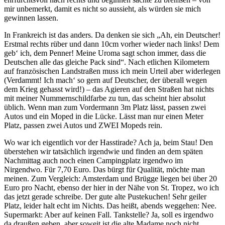
mir unbemerkt, damit es nicht so aussieht, als würden sie mich
gewinnen lassen.
In Frankreich ist das anders.
Da denken sie sich „Ah, ein Deutscher!
Erstmal rechts rüber und dann 10cm vorher wieder nach links! Dem
geb‘ ich, dem Penner! Meine Uroma sagt schon immer, dass die
Deutschen alle das gleiche Pack sind“. Nach etlichen Kilometern
auf französischen Landstraßen muss ich mein Urteil aber widerlegen
(Verdammt! Ich mach‘ so gern auf Deutscher, der überall wegen
dem Krieg gehasst wird!) – das Agieren auf den Straßen hat nichts
mit meiner Nummernschildfarbe zu tun, das scheint hier absolut
üblich. Wenn man zum Vordermann 3m Platz lässt, passen zwei
Autos und ein Moped in die Lücke. Lässt man nur einen Meter
Platz, passen zwei Autos und ZWEI Mopeds rein.
Wo war ich eigentlich vor der Hasstirade? Ach ja, beim Stau! Den
überstehen wir tatsächlich irgendwie und finden an dem späten
Nachmittag auch noch einen Campingplatz irgendwo im
Nirgendwo. Für 7,70 Euro. Das bürgt für Qualität, möchte man
meinen. Zum Vergleich: Amsterdam und Brügge liegen bei über 20
Euro pro Nacht, ebenso der hier in der Nähe von St. Tropez, wo ich
das jetzt gerade schreibe. Der gute alte Pustekuchen! Sehr geiler
Platz, leider halt echt im Nichts. Das heißt, abends weggehen: Nee.
Supermarkt: Aber auf keinen Fall. Tankstelle? Ja, soll es irgendwo
da draußen geben, aber soweit ist die alte Madame noch nicht