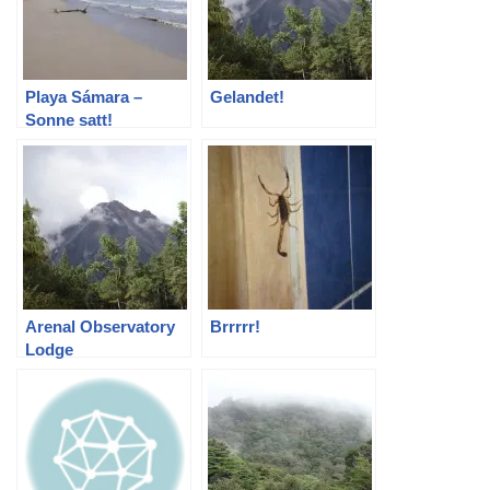
Playa Sámara –
Gelandet!
Sonne satt!
Arenal Observatory
Brrrrr!
Lodge