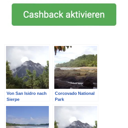
Von San Isidro nach
Corcovado National
Sierpe
Park