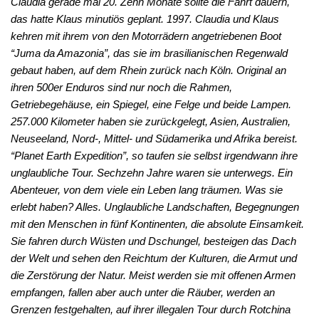
Claudia gerade mal 20. Zehn Monate sollte die Fahrt dauern,
das hatte Klaus minutiös geplant. 1997. Claudia und Klaus
kehren mit ihrem von den Motorrädern angetriebenen Boot
“Juma da Amazonia”, das sie im brasilianischen Regenwald
gebaut haben, auf dem Rhein zurück nach Köln. Original an
ihren 500er Enduros sind nur noch die Rahmen,
Getriebegehäuse, ein Spiegel, eine Felge und beide Lampen.
257.000 Kilometer haben sie zurückgelegt, Asien, Australien,
Neuseeland, Nord-, Mittel- und Südamerika und Afrika bereist.
“Planet Earth Expedition”, so taufen sie selbst irgendwann ihre
unglaubliche Tour. Sechzehn Jahre waren sie unterwegs. Ein
Abenteuer, von dem viele ein Leben lang träumen. Was sie
erlebt haben? Alles. Unglaubliche Landschaften, Begegnungen
mit den Menschen in fünf Kontinenten, die absolute Einsamkeit.
Sie fahren durch Wüsten und Dschungel, besteigen das Dach
der Welt und sehen den Reichtum der Kulturen, die Armut und
die Zerstörung der Natur. Meist werden sie mit offenen Armen
empfangen, fallen aber auch unter die Räuber, werden an
Grenzen festgehalten, auf ihrer illegalen Tour durch Rotchina