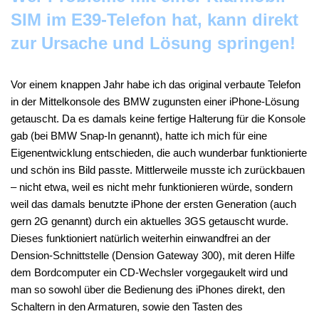
SIM im E39-Telefon hat, kann direkt
zur
Ursache
und
Lösung
springen!
Vor einem knappen Jahr habe ich das original verbaute Telefon
in der Mittelkonsole des BMW
zugunsten einer iPhone-Lösung
getauscht
. Da es damals keine fertige Halterung für die Konsole
gab (bei BMW Snap-In genannt), hatte ich mich für eine
Eigenentwicklung entschieden, die auch wunderbar funktionierte
und schön ins Bild passte. Mittlerweile musste ich zurückbauen
– nicht etwa, weil es nicht mehr funktionieren würde, sondern
weil das damals benutzte iPhone der ersten Generation (auch
gern 2G genannt) durch ein aktuelles 3GS getauscht wurde.
Dieses funktioniert natürlich weiterhin einwandfrei an der
Dension-Schnittstelle (Dension Gateway 300), mit deren Hilfe
dem Bordcomputer ein CD-Wechsler vorgegaukelt wird und
man so sowohl über die Bedienung des iPhones direkt, den
Schaltern in den Armaturen, sowie den Tasten des