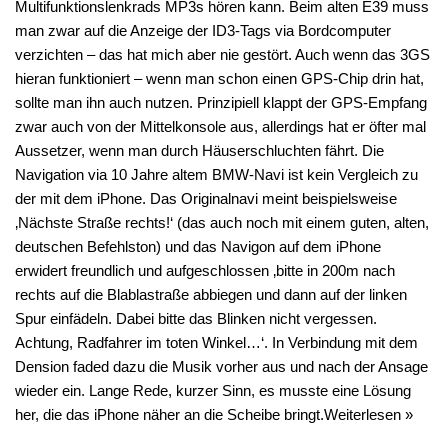
Multifunktionslenkrads MP3s hören kann. Beim alten E39 muss
man zwar auf die Anzeige der ID3-Tags via Bordcomputer
verzichten – das hat mich aber nie gestört. Auch wenn das 3GS
hieran funktioniert – wenn man schon einen GPS-Chip drin hat,
sollte man ihn auch nutzen. Prinzipiell klappt der GPS-Empfang
zwar auch von der Mittelkonsole aus, allerdings hat er öfter mal
Aussetzer, wenn man durch Häuserschluchten fährt. Die
Navigation via 10 Jahre altem BMW-Navi ist kein Vergleich zu
der mit dem iPhone. Das Originalnavi meint beispielsweise
‚Nächste Straße rechts!‘ (das auch noch mit einem guten, alten,
deutschen Befehlston) und das Navigon auf dem iPhone
erwidert freundlich und aufgeschlossen ‚bitte in 200m nach
rechts auf die Blablastraße abbiegen und dann auf der linken
Spur einfädeln. Dabei bitte das Blinken nicht vergessen.
Achtung, Radfahrer im toten Winkel…‘. In Verbindung mit dem
Dension faded dazu die Musik vorher aus und nach der Ansage
wieder ein. Lange Rede, kurzer Sinn, es musste eine Lösung
her, die das iPhone näher an die Scheibe bringt.
Weiterlesen »