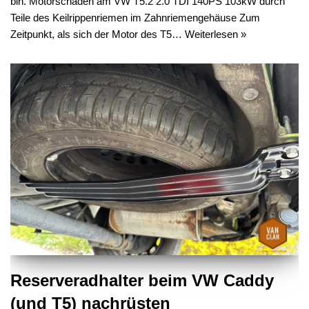
bin. Motorschaden am VW T5.2 2.0 TDI 140PS 103kW durch
Teile des Keilrippenriemen im Zahnriemengehäuse Zum
Zeitpunkt, als sich der Motor des T5…
Weiterlesen »
Reserveradhalter beim VW Caddy
(und T5) nachrüsten