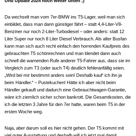
Und Update 2024 noch weiter unten ;)
Da wechselt man vom 7er-BMW ins T5-Lager, weil man sich
einbildet, dass man dann günstiger fährt – statt 4,4-Liter-V8-
Benziner nur noch 2-Liter-Turbodiesel – oder anders: statt 12
Liter Super nur noch 8 Liter Diesel Verbrauch. Als alter Busfan
kann man sich auch recht einfach den horrenden Kaufpreis des
gebrauchten T5 schönrechnen und man blendet dann auch
schnell die warnenden Rufe anderer T5-Fahrer aus, dass sie im
Vergleich zum T3 (oder auch T4) deutlich fehleranfällig seien.
„Wird bei mir bestimmt anders sein! Deshalb kauf‘ ich ihn ja
beim Händler.“ – Pustekuchen! Hätte ich aber nicht beim
Händler gekauft und dadurch eine Gebrauchtwagen-Garantie,
wäre ich ziemlich sicher schon bankrott. Die Gesamtkosten, die
ich die letzten 3 Jahre für den 7er hatte, waren beim T5 in der
ersten Woche weg.
Naja, aber darum soll es hier nicht gehen. Der T5 kommt mit
viel guter Ausstattung und deshalb will ich jetzt mal damit