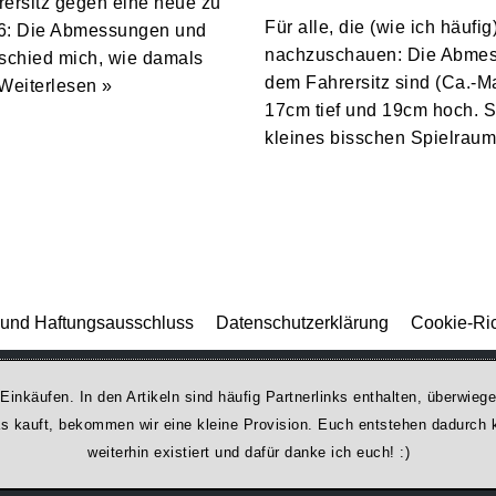
rersitz gegen eine neue zu
Für alle, die (wie ich häufi
T6: Die Abmessungen und
nachzuschauen: Die Abmessu
tschied mich, wie damals
dem Fahrersitz sind (Ca.-M
Weiterlesen »
17cm tief und 19cm hoch. So
kleines bisschen Spielra
und Haftungsausschluss
Datenschutzerklärung
Cookie-Ric
 Einkäufen. In den Artikeln sind häufig Partnerlinks enthalten, überwi
was kauft, bekommen wir ei­ne kleine Provision. Euch entstehen dadurch ke
weiterhin existiert und dafür danke ich euch! :)