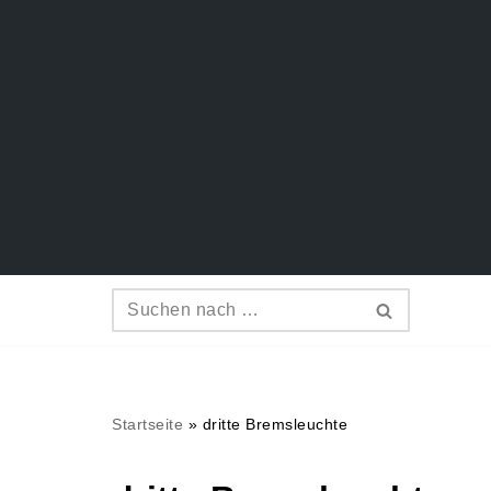
Zum
Inhalt
springen
Startseite
»
dritte Bremsleuchte