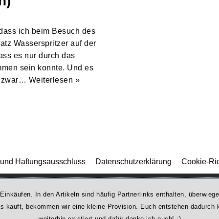
n)
 dass ich beim Besuch des
tz Wasserspritzer auf der
ass es nur durch das
mmen sein konnte. Und es
es zwar…
Weiterlesen »
und Haftungsausschluss
Datenschutzerklärung
Cookie-Ric
 Einkäufen. In den Artikeln sind häufig Partnerlinks enthalten, überwi
was kauft, bekommen wir ei­ne kleine Provision. Euch entstehen dadurch ke
weiterhin existiert und dafür danke ich euch! :)