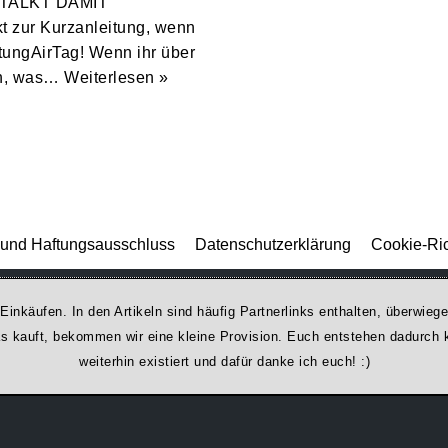
R STALKT DAMIT
 zur Kurzanleitung, wenn
tungAirTag! Wenn ihr über
ich, was…
Weiterlesen »
und Haftungsausschluss
Datenschutzerklärung
Cookie-Ric
 Einkäufen. In den Artikeln sind häufig Partnerlinks enthalten, überwi
was kauft, bekommen wir ei­ne kleine Provision. Euch entstehen dadurch ke
weiterhin existiert und dafür danke ich euch! :)