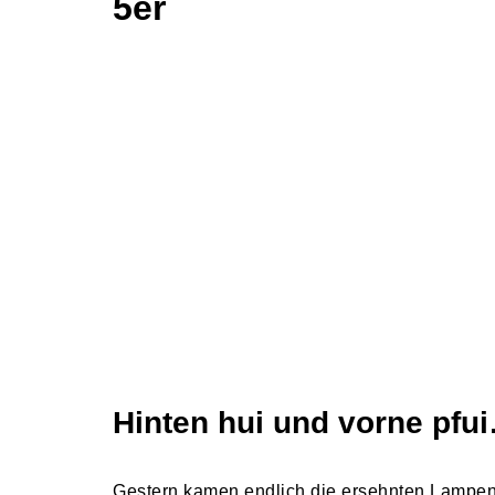
5er
Hinten hui und vorne pfu
Gestern kamen endlich die ersehnten Lampen