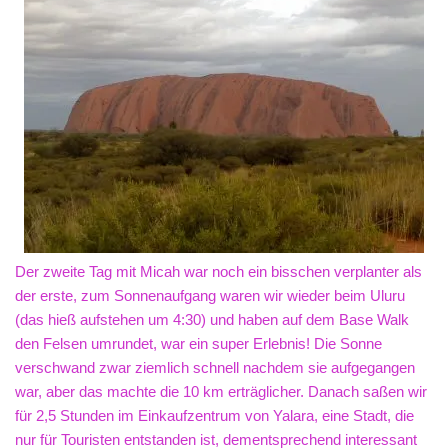
Der zweite Tag mit Micah war noch ein bisschen verplanter als
der erste, zum Sonnenaufgang waren wir wieder beim Uluru
(das hieß aufstehen um 4:30) und haben auf dem Base Walk
den Felsen umrundet, war ein super Erlebnis! Die Sonne
verschwand zwar ziemlich schnell nachdem sie aufgegangen
war, aber das machte die 10 km erträglicher. Danach saßen wir
für 2,5 Stunden im Einkaufzentrum von Yalara, eine Stadt, die
nur für Touristen entstanden ist, dementsprechend interessant