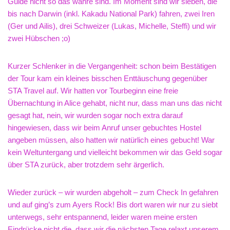
Guide nicht so das wahre sind. Im Moment sind wir sieben, die
bis nach Darwin (inkl. Kakadu National Park) fahren, zwei Iren
(Ger und Ailis), drei Schweizer (Lukas, Michelle, Steffi) und wir
zwei Hübschen ;o)
Kurzer Schlenker in die Vergangenheit: schon beim Bestätigen
der Tour kam ein kleines bisschen Enttäuschung gegenüber
STA Travel auf. Wir hatten vor Tourbeginn eine freie
Übernachtung in Alice gehabt, nicht nur, dass man uns das nicht
gesagt hat, nein, wir wurden sogar noch extra darauf
hingewiesen, dass wir beim Anruf unser gebuchtes Hostel
angeben müssen, also hatten wir natürlich eines gebucht! War
kein Weltuntergang und vielleicht bekommen wir das Geld sogar
über STA zurück, aber trotzdem sehr ärgerlich.
Wieder zurück – wir wurden abgeholt – zum Check In gefahren
und auf ging’s zum Ayers Rock! Bis dort waren wir nur zu siebt
unterwegs, sehr entspannend, leider waren meine ersten
Eindrücke nicht die, dass wir die nächsten Tage relaxt unserem