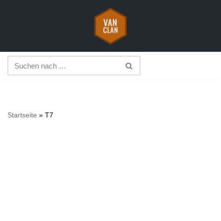
Zum
Inhalt
springen
Startseite
»
T7