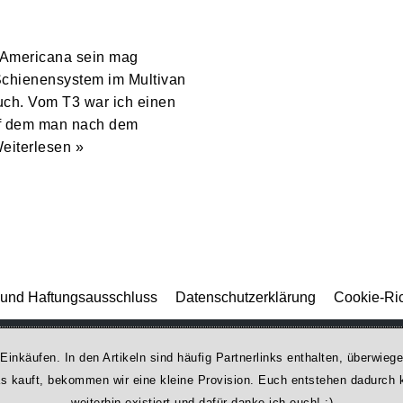
nAmericana sein mag
 Schienensystem im Multivan
auch. Vom T3 war ich einen
uf dem man nach dem
eiterlesen »
und Haftungsausschluss
Datenschutzerklärung
Cookie-Ric
 Einkäufen. In den Artikeln sind häufig Partnerlinks enthalten, überwi
was kauft, bekommen wir ei­ne kleine Provision. Euch entstehen dadurch ke
weiterhin existiert und dafür danke ich euch! :)