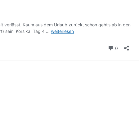
it verlässt. Kaum aus dem Urlaub zurück, schon geht’s ab in den
Korsika
) sein. Korsika, Tag 4 …
weiterlesen
Reisebericht
Teil
Kommenta
0
4